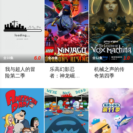
6.0
6.0
1.0
全10集
全20集
全12集
我与超人的冒
乐高幻影忍
机械之声的传
险第二季
者：神龙崛起
奇第四季
第二季
2024 / 美国 / 杰克·奎德,爱丽丝·李,伊斯梅尔·萨希德,达雷尔·布
内详
Prime Video续订