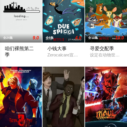
9.0
4.0
10.0
全24集
全8集
全10集
咱们裸熊第二
小钱大事
寻爱交配季
季
Zerocalcare宣布推出Netflix上
设定在动物世界，
《咱们裸熊》是Cartoon Network于2015年7月推出的电视卡通，改