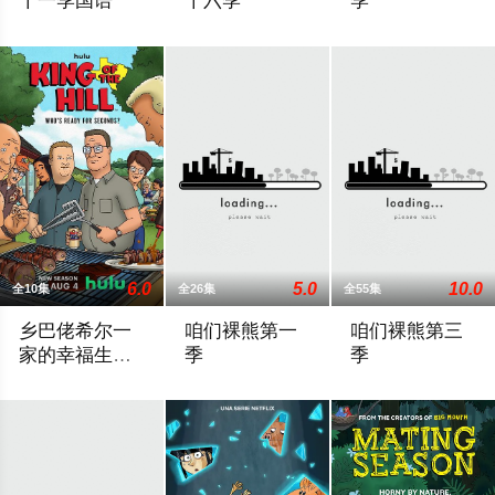
十一季国语
十六季
季
2026 / 中国大陆 / 动画,欧美动漫
《开心汉堡店》被一次性续订至第19季。
全球最具知名度的
6.0
5.0
10.0
全10集
全26集
全55集
乡巴佬希尔一
咱们裸熊第一
咱们裸熊第三
家的幸福生活
季
季
第十四季
《乡巴佬希尔一家的幸福生活》复活，第十四季将于今年上线。
本作主人公是三只拟人化的熊，分别是热血灰熊Gri
美国卡通频道 Carto