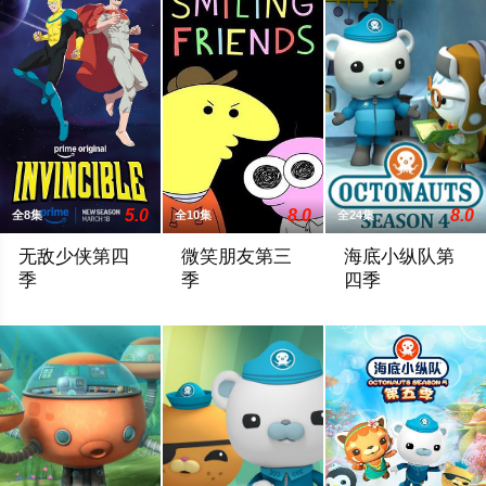
5.0
8.0
8.0
全8集
全10集
全24集
无敌少侠第四
微笑朋友第三
海底小纵队第
季
季
四季
当世界仍在从上一季的全球灾难中恢复之际，已发生变化的马克
内详
A dangerous tidal wa