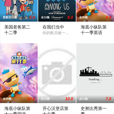
6.0
8.0
4.0
更新至11集
全10集
全26集
美国老爸第二
在我们当中
海底小纵队第
十二季
十一季英语
你的船员被一个外星变形者取代，其目的
《美国老爸》被一次性续订至第23季。
2026 / 中国大陆 /
10.0
10.0
7.0
全26集
全15集
全13集
海底小纵队第
开心汉堡店第
史努比秀第一