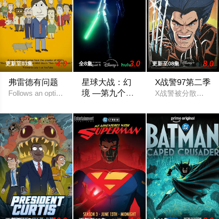
4.0
3.0
8.0
更新至03集
全8集
更新至08集
弗雷德有问题
星球大战：幻
X战警97第二季
境 —第九个绝
Follows an optimistic man who tries to keep up with the times
X战警被分散到了各
地武士
该剧延续《星球大战：幻境》的世界观，