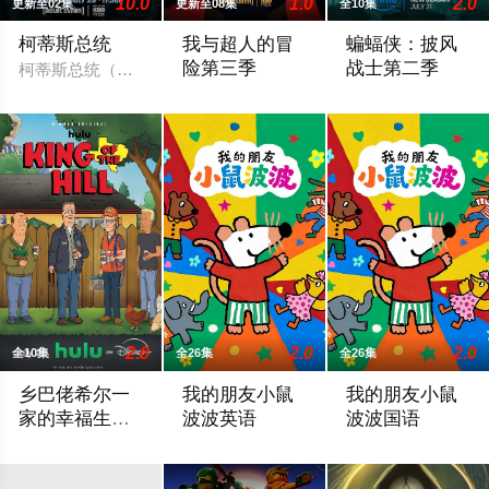
10.0
1.0
2.0
更新至02集
更新至08集
全10集
柯蒂斯总统
我与超人的冒
蝙蝠侠：披风
险第三季
战士第二季
柯蒂斯总统（凯斯·大卫 Keith David 配音）及其古怪的幕
During Friday’s panel, Ouweleen also reve
暂无剧情简介
2.0
2.0
2.0
全10集
全26集
全26集
乡巴佬希尔一
我的朋友小鼠
我的朋友小鼠
家的幸福生活
波波英语
波波国语
第十五季
Hank and Peggy settle into retirement life on Rainey Street w
《我的朋友小鼠波波》是一个风靡全球、深
《我的朋友小鼠波