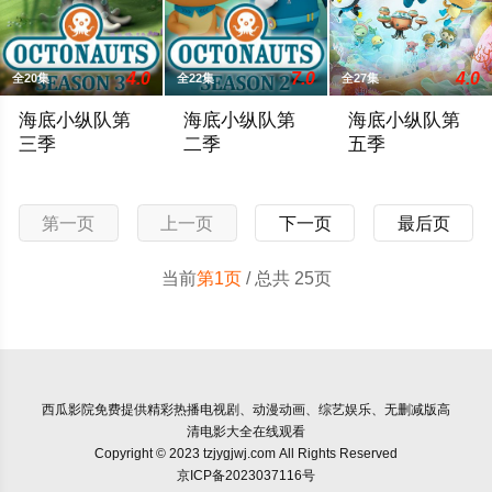
4.0
7.0
4.0
全20集
全22集
全27集
海底小纵队第
海底小纵队第
海底小纵队第
三季
二季
五季
Kwazii and Dashi become entangled in a strange deep-sea creat
The Octopod is grabbed by a colossal squi
2015年10月2
第一页
上一页
下一页
最后页
当前
第1页
/ 总共 25页
西瓜影院
免费提供精彩热播电视剧、动漫动画、综艺娱乐、无删减版高
清电影大全在线观看
Copyright © 2023 tzjygjwj.com All Rights Reserved
京ICP备2023037116号