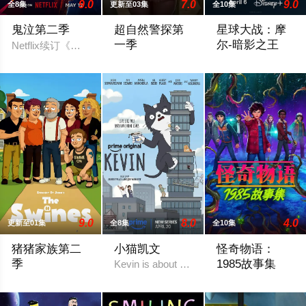
9.0
7.0
9.0
全8集
更新至03集
全10集
鬼泣第二季
超自然警探第
星球大战：摩
一季
尔-暗影之王
Netflix续订《鬼泣》第二季。
The animated Psi Cops (26×11) sees “out o
设定在“克隆人战
9.0
8.0
4.0
更新至01集
全8集
全10集
猪猪家族第二
小猫凯文
怪奇物语：
季
1985故事集
Kevin is about a life-long housecat who de
故事发生在一个完全由拟人化猪猪居住的世界，地点是一个名为
故事设定在《怪奇物