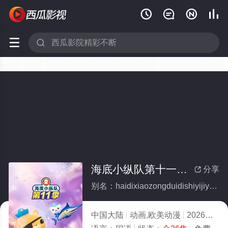






海底小纵队第十一季英语(全集)
分享

别名：haidixiaozongduidishiyijiyingyu
中国大陆
动画,欧美动漫
2026
4.0