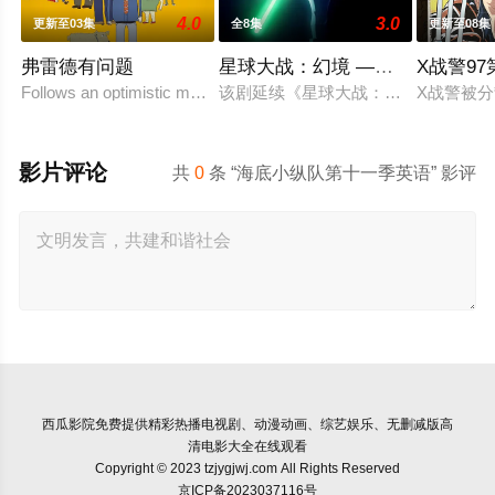
4.0
3.0
更新至03集
全8集
更新至08集
弗雷德有问题
星球大战：幻境 —第九个绝地武
X战警9
Follows an optimistic man who tries to keep up with the times
该剧延续《星球大战：幻境》的世界
X战警被
影片评论
共
0
条 “海底小纵队第十一季英语” 影评
西瓜影院
免费提供精彩热播电视剧、动漫动画、综艺娱乐、无删减版高
清电影大全在线观看
Copyright © 2023 tzjygjwj.com All Rights Reserved
京ICP备2023037116号