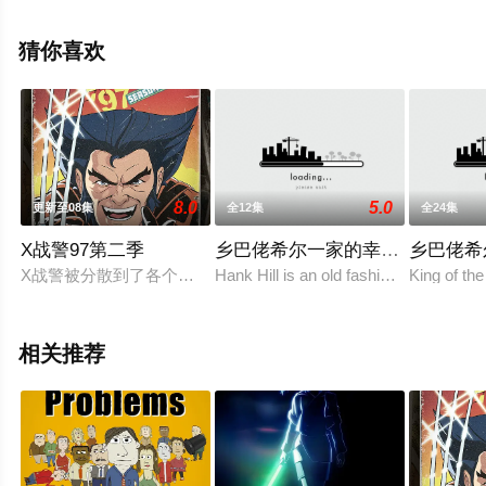
版动漫全集就上西瓜影视，更多剧情信息可移步至豆瓣动
漫、电视猫或剧情网等平台了解。
猜你喜欢
8.0
5.0
更新至08集
全12集
全24集
X战警97第二季
乡巴佬希尔一家的幸福生活第一
乡巴佬希
X战警被分散到了各个时间线，从过去，到未来，而他们将在最脆
Hank Hill is an old fashioned, hardwor
King of 
相关推荐