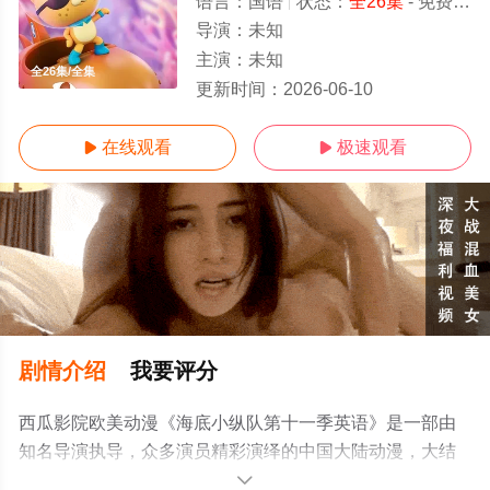
语言：
国语
状态：
全26集
- 免费在线观看
导演：
未知
主演：
未知
全26集/全集
更新时间：
2026-06-10
在线观看
极速观看


剧情介绍
我要评分
西瓜影院欧美动漫《海底小纵队第十一季英语》是一部由
知名导演执导，众多演员精彩演绎的中国大陆动漫，大结
局剧情已揭晓（全26集），手机免费观看高清未删减完整
