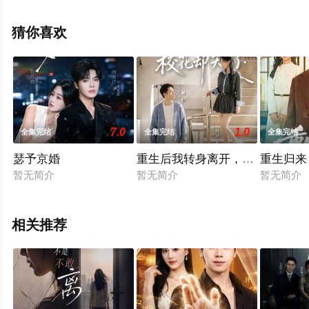
未删减完整版电视剧全集就上西瓜影视，热播电视剧提前
免费观看，更多剧情信息可移步至豆瓣电视剧、电视猫或
猜你喜欢
剧情网等平台了解。
7.0
1.0
全集完结
全集完结
全集完结
瑟予京婚
重生后我转身离开，校花却哭了
重生归来
暂无简介
暂无简介
暂无简介
相关推荐