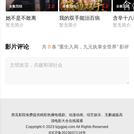
1.0
6.0
全集完结
全集完结
全集完结
她不是不敢离
我的双手能治百病
含辛十八
暂无简介
暂无简介
暂无简介
影片评论
共
0
条 “重生入局，九元执掌全世界” 影评
西瓜影院
免费提供精彩热播电视剧、动漫动画、综艺娱乐、无删减版高
清电影大全在线观看
Copyright © 2023 tzjygjwj.com All Rights Reserved
京ICP备2023037116号