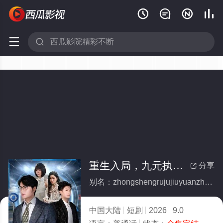






重生入局，九元执掌全世界(全集)
分享

别名：zhongshengrujujiuyuanzhizhangquanshijie
中国大陆
短剧
2026
9.0