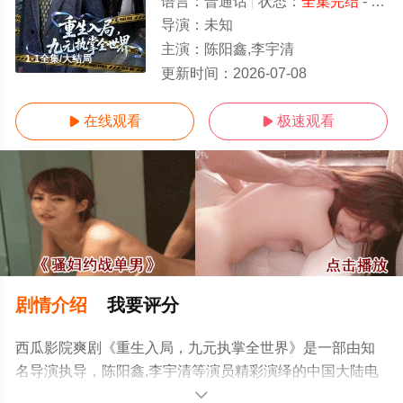
语言：
普通话
状态：
全集完结
- 免费在线观看
导演：
未知
主演：
陈阳鑫,李宇清
1-1全集/大结局
更新时间：
2026-07-08
在线观看
极速观看


剧情介绍
我要评分
西瓜影院爽剧《重生入局，九元执掌全世界》是一部由知
名导演执导，陈阳鑫,李宇清等演员精彩演绎的中国大陆电
视剧，大结局剧情已揭晓（1-1全集），手机免费观看高清
