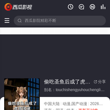






偷吃圣鱼后成了虎族团宠
分享

别名：touchishengyuhouchengliaohuzutuanchong
中国大陆
动漫,国产动漫
2026
8.0