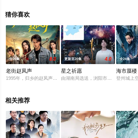
四,姜冠南,公磊,董牧沙等演员精彩演绎的中国大陆电视剧，
大结局剧情已揭晓（1-17全集），手机免费观看高清未删
猜你喜欢
减完整版电视剧全集就上西瓜影视，热播电视剧提前免费
观看，更多剧情信息可移步至豆瓣电视剧、电视猫或剧情
网等平台了解。
8.0
4.0
全26集
更新至20集
全24集
老街赵凤声
星之祈愿
海市蜃楼
1995年，归乡的赵凤声因误会被老街乡亲们排挤，于是为了解除
由湖南局选送，浏阳市文旅广电体育
登州城上
相关推荐