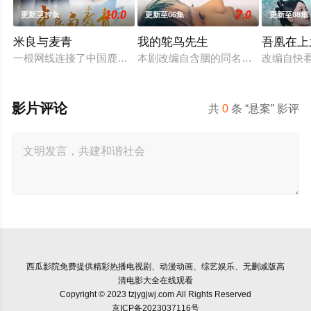
10.0
7.0
更新至17集
更新至06集
更新至08集
米良与麦青
我的鸵鸟先生
吾凰在上
一根网线连接了中国鹿鸣村和英国牛津，麦香通过视频向米良宣
本剧改编自含胭的同名小说，讲述了邻
改编自快
影片评论
共
0
条 “悬案” 影评
西瓜影院
免费提供精彩热播电视剧、动漫动画、综艺娱乐、无删减版高
清电影大全在线观看
Copyright © 2023 tzjygjwj.com All Rights Reserved
京ICP备2023037116号