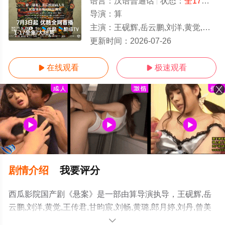
语言：
汉语普通话
状态：
全17集
- 
导演：
算
主演：
王砚辉,岳云鹏,刘洋,黄觉,王传君,甘昀宸,刘畅,黄璐,郎月婷,刘丹,曾美慧孜,尚铁龙,艾丽娅,翟小兴,金泽灏
1-17全集/大结局
更新时间：
2026-07-26
在线观看
极速观看


剧情介绍
我要评分
西瓜影院国产剧《悬案》是一部由算导演执导，王砚辉,岳
云鹏,刘洋,黄觉,王传君,甘昀宸,刘畅,黄璐,郎月婷,刘丹,曾美
慧孜,尚铁龙,艾丽娅,翟小兴,金泽灏,杨烁,江奇霖,周野芒,葛
