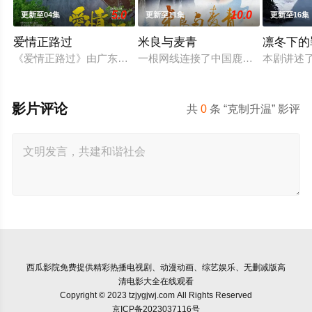
5.0
10.0
更新至04集
更新至11集
更新至16集
爱情正路过
米良与麦青
凛冬下的
《爱情正路过》由广东局选送，岭南文化传媒（广东）有限公司出
一根网线连接了中国鹿鸣村和英国牛
本剧讲述
影片评论
共
0
条 “克制升温” 影评
西瓜影院
免费提供精彩热播电视剧、动漫动画、综艺娱乐、无删减版高
清电影大全在线观看
Copyright © 2023 tzjygjwj.com All Rights Reserved
京ICP备2023037116号