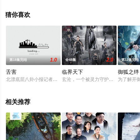
完整版电视剧全集就上西瓜影视，热播电视剧提前免费观
看，更多剧情信息可移步至豆瓣电视剧、电视猫或剧情网
猜你喜欢
等平台了解。
1.0
2.0
第18集完结
全48集
第12集完结
舌害
临界天下
御狐之绊
北漂底层八卦小报记者翟一桃（宋祖儿 饰）每天背负着主编爆
玄沧，一个被灵力守护的邦域。一心
为了解开
相关推荐