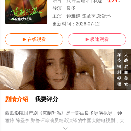
语言：
汉语普通话
状态：
全24集
- 
导演：
良多
主演：
钟雅婷,陈圣亨,郑舒环
1-24全集/大结局
更新时间：
2026-07-12
在线观看
极速观看


剧情介绍
我要评分
西瓜影院国产剧《克制升温》是一部由良多导演执导，钟
雅婷,陈圣亨,郑舒环等演员精彩演绎的中国大陆电视剧，大
结局剧情已揭晓（1-24全集），手机免费观看高清未删减
