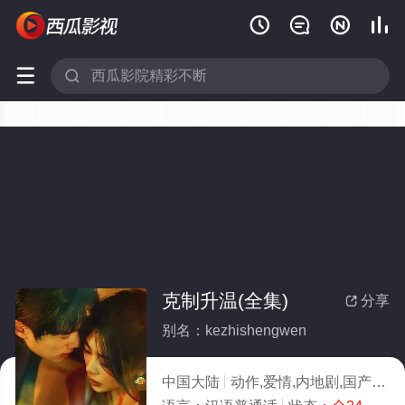






克制升温(全集)
分享

别名：kezhishengwen
中国大陆
动作,爱情,内地剧,国产剧
2