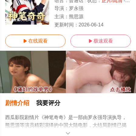
语言：
普通话
状态：
正片/高清
- 免费在线观看
导演：
罗永强
主演：
熊思源
1-1全集/大结局
更新时间：
2026-06-14
在线观看
极速观看


剧情介绍
我要评分
西瓜影院剧情片《神笔奇奇》是一部由罗永强导演执导，
熊思源等演员精彩演绎的中国大陆电影，大结局剧情已揭
晓（1-1全集），手机免费观看高清未删减完整版电影大全
