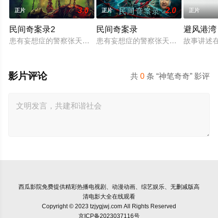
3.0
2.0
正片
正片
正片
民间奇案录2
民间奇案录
避风港湾
患有妄想症的警察张天盛遇上一起离奇的神像杀人事件，勘案过程
患有妄想症的警察张天盛遇上一起离奇
故事讲述
影片评论
共
0
条 “神笔奇奇” 影评
西瓜影院
免费提供精彩热播电视剧、动漫动画、综艺娱乐、无删减版高
清电影大全在线观看
Copyright © 2023 tzjygjwj.com All Rights Reserved
京ICP备2023037116号