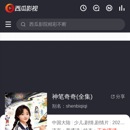






神笔奇奇(全集)
分享

别名：shenbiqiqi
中国大陆
少儿,剧情,剧情片
2026
8