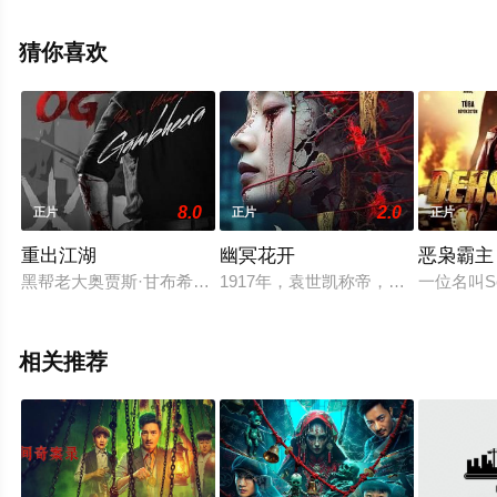
就上西瓜影视，更多剧情信息可移步至豆瓣电影、电视猫
或剧情网等平台了解。
猜你喜欢
8.0
2.0
正片
正片
正片
重出江湖
幽冥花开
恶枭霸主
黑帮老大奥贾斯·甘布希拉 (Ojas Gambheera) 从孟买黑
1917年，袁世凯称帝，蔡锷将军发
一位名叫S
相关推荐