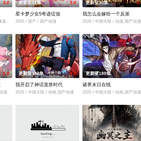
3.0
更新至11集
5.0
更新至10集
3.
星卡梦少女5奇迹绽放
我怎么会嫁给一个反派
然与人类世界的兴衰而生，也与万物命运相连。当人类世界灾难骤起，风云
修道而生，为应劫而至，他身化亿万血雨，洒落万古岁月，经历无数时空的熬炼
2026 / 国产 / 国产动漫
2026 / 中国大陆 / 动漫,国产动漫
1.0
更新至142集
8.0
更新至189集
2.
歌
我开启了神话宠兽时代
诸界末日在线
修行世界，原本以为自己可以从此吃香喝辣，一跃成为人上人时，他却发现
产动漫
2025 / 中国大陆 / 动画,国产动漫
2025 / 中国大陆 / 动画,国产动漫