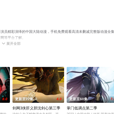
等演员精彩演绎的中国大陆动漫，手机免费观看高清未删减完整版动漫全
情网等平台了解。
展开全部

8.0
更新至22集
4.0
更新至60集
7.
剑网3侠肝义胆沈剑心第三季
掌门低调点第二季