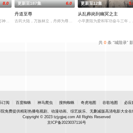
8.0
更新至187集
6.0
更新至12集
5.
丹道至尊
从乱葬岗到幽冥之主
万神将打入太古洪荒，却无一人归来，只有一缕真火遗留世间。九千年后，门派
古药大陆，万族林立，丹师为尊；双生武脉，再现世间！醉卧美人膝
小卒萧陌为爱和军功奋斗三年，
共
0
条 “城隍录” 
S订阅
百度蜘蛛
神马爬虫
搜狗蜘蛛
奇虎地图
谷歌地图
必应
影院
免费提供精彩热播电视剧、动漫动画、综艺娱乐、无删减版高清电影大全在
Copyright © 2023 tzjygjwj.com All Rights Reserved
京ICP备2023037116号