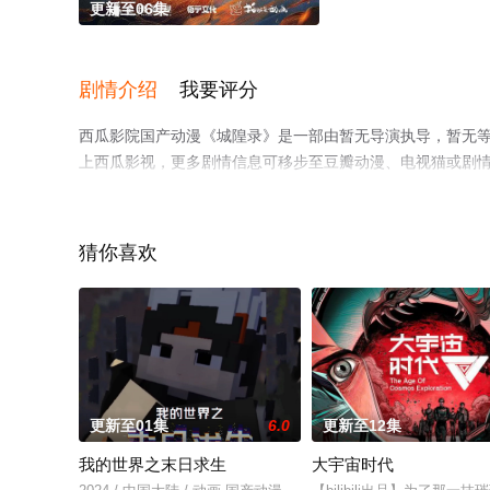
更新至06集
剧情介绍
我要评分
西瓜影院国产动漫《城隍录》是一部由暂无导演执导，暂无
上西瓜影视，更多剧情信息可移步至豆瓣动漫、电视猫或剧
猜你喜欢
更新至01集
6.0
更新至12集
我的世界之末日求生
大宇宙时代