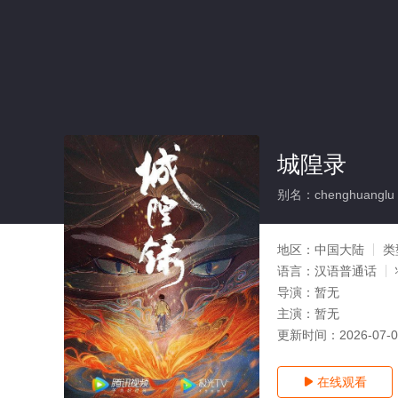
城隍录
别名：chenghuanglu
地区：
中国大陆
类
语言：
汉语普通话
导演：
暂无
主演：
暂无
更新时间：
2026-07-
在线观看
