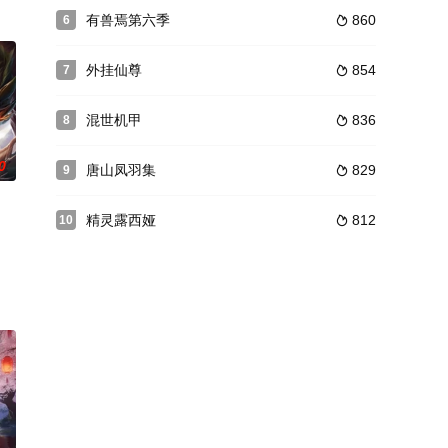
大宇宙时代动画官方
静，偏安一隅的五圣教屡遭加害，破败的枫华谷村庄莫名异动，身处其
有兽焉第六季
860
6

外挂仙尊
854
7

混世机甲
836
8

0
唐山凤羽集
829
9

精灵露西娅
812
10
