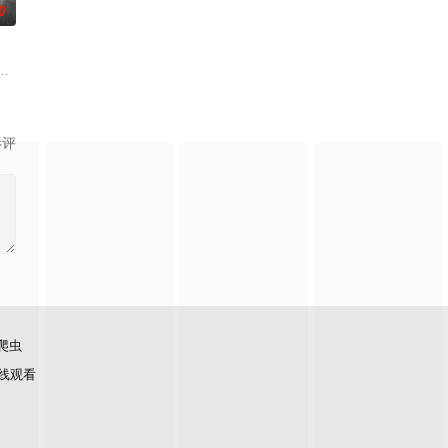
0
废徒叶辰，被赶出宗门，无以为
，成就丹道至尊！
却被恋人柳莺儿与将军之子赵昊联手背叛，残忍杀害后抛尸乱葬岗。濒死之际，
影评
爬虫
线观看