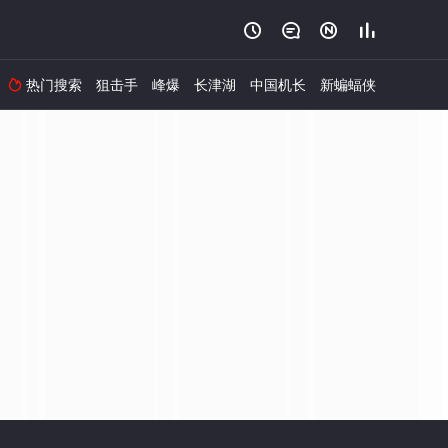




热门搜索
狙击手
峰爆
长津湖
中国机长
新蝙蝠侠
