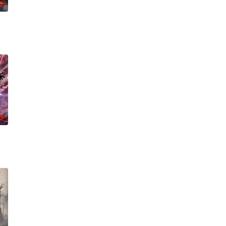
0
，岁月长河的洗礼，他化万古，
0