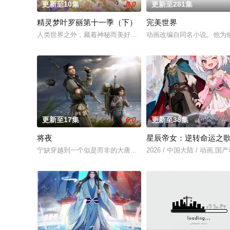
更新至10集
8.0
更新至281集
精灵梦叶罗丽第十一季（下）
完美世界
人类世界之外，藏着神秘而美好的叶罗丽仙境。这里的仙子因自
动画改编自同名小说。他为
更新至17集
6.0
更新至38集
将夜
星辰帝女：逆转命运之
宁缺穿越到一个似是而非的大唐世界，却发现此处为处处惊险的
2026 / 中国大陆 / 动画,国