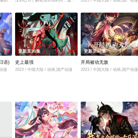
那一抹璀璨的蓝色，我们无怨无悔，为了生命得以延续，没有什么可以阻止我们！ @
沈剑心为了解救清水岛村民，返回中原寻找解药。江湖外早已失去平
2023 / 中国大陆 / 动画,国产动漫
3.0
更新至30集
9.0
更新至36集
4.
日语)
史上最强
开局被动无敌
产动漫
2023 / 中国大陆 / 动画,国产动漫
2023 / 中国大陆 / 动画,国产动漫