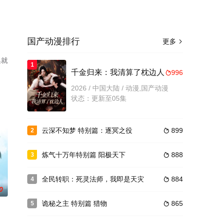
国产动漫排行
更多

集就
1
千金归来：我清算了枕边人
996

2026 / 中国大陆 / 动漫,国产动漫
状态：更新至05集
云深不知梦 特别篇：逐冥之役
899
2

炼气十万年特别篇 阳极天下
888
3

全民转职：死灵法师，我即是天灾
884
4

0
诡秘之主 特别篇 猎物
865
5
