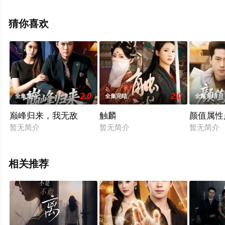
高清未删减完整版电视剧全集就上西瓜影视，热播电视剧
提前免费观看，更多剧情信息可移步至豆瓣电视剧、电视
猜你喜欢
猫或剧情网等平台了解。
2.0
2.0
全集完结
全集完结
全集完结
巅峰归来，我无敌
触麟
颜值属性
暂无简介
暂无简介
暂无简介
相关推荐