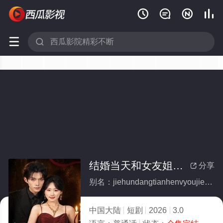






结婚当天和女友姐姐一起穿越了(全集)
分享

别名：jiehundangtianhenvyoujiejieyiqichuanyueliao
中国大陆
短剧
2026
3.0