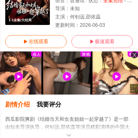
语言：
普通话
状态：
全集完结
- 免费在线观看
导演：
未知
主演：
何钊远,邵依蕊
1-1全集/大结局
更新时间：
2026-06-03
在线观看
极速观看


剧情介绍
我要评分
西瓜影院爽剧《结婚当天和女友姐姐一起穿越了》是一部
由知名导演执导，何钊远,邵依蕊等演员精彩演绎的中国大
陆电视剧，大结局剧情已揭晓（1-1全集），手机免费观看
