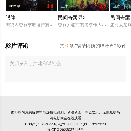
1.0
3.0
HD中字
正片
正片
眼眸
民间奇案录2
民间奇案
围绕因患有家族遗传病而导致视力逐渐丧失的摄影师瑞真展开。
患有妄想症的警察张天盛遇上一起离奇
患有妄想
影片评论
共
0
条 “隔壁阿姨的呻吟声” 影评
西瓜影院
免费提供精彩热播电视剧、动漫动画、综艺娱乐、无删减版高
清电影大全在线观看
Copyright © 2023 tzjygjwj.com All Rights Reserved
京ICP备2023037116号