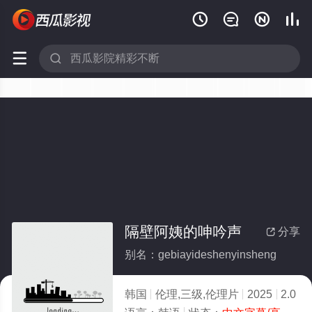






隔壁阿姨的呻吟声
分享

别名：gebiayideshenyinsheng
韩国
伦理,三级,伦理片
2025
2.0