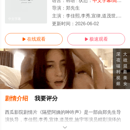
语言：
韩语
状态：
中文字幕/高清
- 
导演：
郑先生
主演：
李佳熙,李秀,宣律,道茂世,施宇
中文字幕
更新时间：
2026-06-02
在线观看
极速观看


剧情介绍
我要评分
西瓜影院剧情片《隔壁阿姨的呻吟声》是一部由郑先生导
演执导，李佳熙,李秀,宣律,道茂世,施宇等演员精彩演绎的
韩国电影，手机免费观看高清未删减完整版电影大全就上
