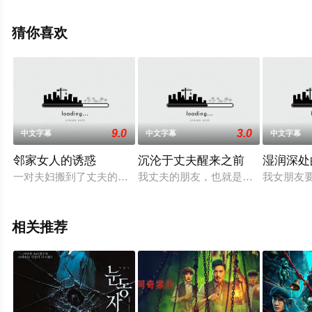
西瓜影视，更多剧情信息可移步至豆瓣电影、电视猫或剧
情网等平台了解。
猜你喜欢
9.0
3.0
中文字幕
中文字幕
中文字幕
邻家女人的诱惑
沉沦于丈夫醒来之前
湿润深处
一对夫妇搬到了丈夫的家乡。丈夫性能力不足，令妻子感到沮丧
我丈夫的朋友，也就是我婚前的性伴
我女朋友
相关推荐