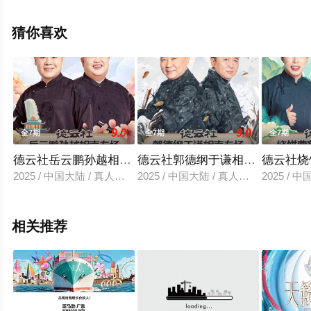
移步至豆瓣综艺、电视猫或剧情网等平台了解。
猜你喜欢
9.0
9.0
全7期
全7期
全7期
德云社岳云鹏孙越相声专场石家庄站 2025
德云社郭德纲于谦相声专场乌鲁木齐
德云社烧
2025 / 中国大陆 / 真人秀,大陆综艺
2025 / 中国大陆 / 真人秀,大陆综艺
2025 /
相关推荐