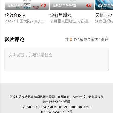
7.0
4.0
更新至20260808期
更新至20260808期
更新至2026
伦敦合伙人
你好星期六
天籁与少
2026 / 中国大陆 / 真人秀,大陆综艺
节目重点围绕艺人艺能的全面深度挖
河南卫视
影片评论
共
0
条 “短剧X家族” 影评
西瓜影院
免费提供精彩热播电视剧、动漫动画、综艺娱乐、无删减版高
清电影大全在线观看
Copyright © 2023 tzjygjwj.com All Rights Reserved
京ICP备2023037116号