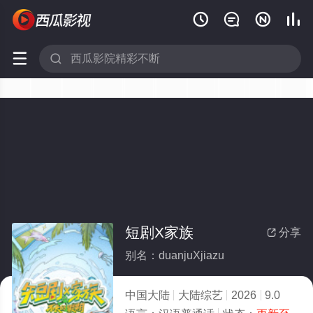






短剧X家族
分享

别名：duanjuXjiazu
中国大陆
大陆综艺
2026
9.0