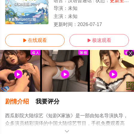
语言：
汉语普通话
状态：
更新至20260717期
导演：
未知
主演：
未知
更新至20260717期
更新时间：
2026-07-17
在线观看
极速观看


剧情介绍
我要评分
西瓜影院大陆综艺《短剧X家族》是一部由知名导演执导，
众多演员精彩演绎的中国大陆综艺节目，手机免费观看高
清未删减完整版综艺节目就上西瓜影视，更多剧情信息可
