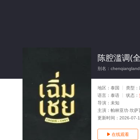
陈腔滥调(全
别名：chenqiangland
地区：
泰国
类型：
语言：
泰语
状态：
导演：
未知
主演：
帕林亚功·坎萨
更新时间：
2026-07-
在线观看
