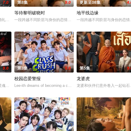
7.0
第8集
9.0
更新至08集
4.
等待黎明破晓时
地平线边缘
逢。在两人的关系中，一方如同炽热的火焰，另一方如同让火烧得更
礼仅仅是爱情生活的起点。未来还有许多障碍等待着两人共同跨越。Runch和N
一段跨越不同阶层与身份的恋情。一方唯有自己的荣誉，另一方则关乎王
一段跨越不同阶层与身份的恋情
9.0
第3集
5.0
第5集
9.
校园恋爱警报
龙婆虎
ี่เจน影视化
灵魂附到珊瑚上的故事。
Lee-ith dreams of becoming a cool indie rock musician. Becaus
龙婆和伙伴们意外卷入一起钻石