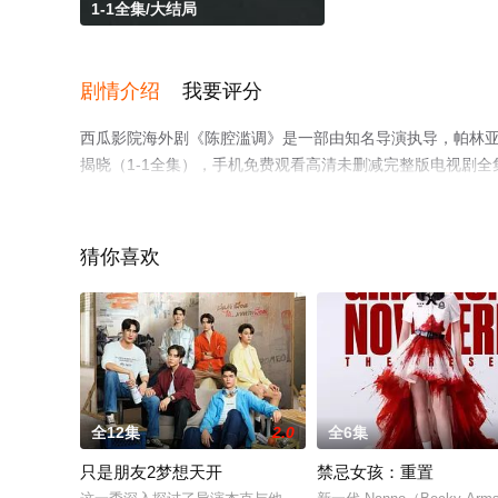
1-1全集/大结局
剧情介绍
我要评分
西瓜影院海外剧《陈腔滥调》是一部由知名导演执导，帕林亚
揭晓（1-1全集），手机免费观看高清未删减完整版电视剧
视剧、电视猫或剧情网等平台了解。
猜你喜欢
全12集
2.0
全6集
只是朋友2梦想天开
禁忌女孩：重置