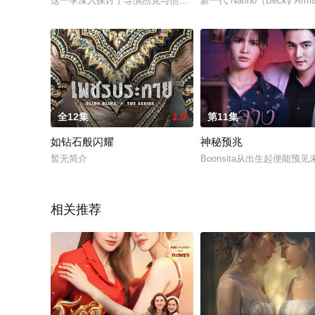
这一季深入探讨了导演杰克与他之间错综复杂的关系；演员迪安
新一代 Nanno（Becky A
全12集
1.0
第11集
如钻石般闪耀
神秘预兆
暂无简介
Boonsita从出生起便能
相关推荐