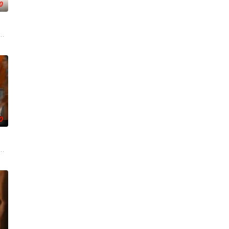
0
een都曾梦想她们能够
室血统。身为仆人的 Phob 爱上自己的主人，也是王子的T
。一方唯有自己的荣誉，另一方则关乎王室血统。
0
抢劫案，成为警方怀疑的对象。为了证明自己的清白、挽回声誉，他们踏上了