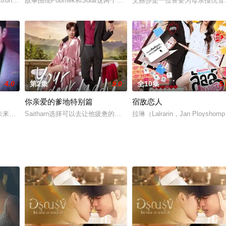
、拉菲和阿诺德；音乐家罗马；还有服装设计师图阿。
rmstrong 饰）将走进 6 所学校，直面并揭开 6 桩丑闻。6 个争议议题，6 位
故事围绕Pobmek和Solar这两个同时也是男朋友的老师展开。Pobm
艾丽莎是一位誓要为母亲报仇雪
4.0
第2集
9.0
全10集
5.
你亲爱的爹地特别篇
宿敌恋人
预见未来，然而遇见他的那一刻，她却突然窥见了过去。Warat自幼时常梦见同一
Saitharn选择可以去让他疲惫的心灵得以休息的清迈，在那里他偶然遇见了
拉琳（Lalrarin，Jan Ploy