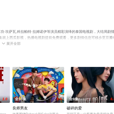
功·坎萨瓦,科拉帕特·拉姆诺伊等演员精彩演绎的泰国电视剧，大结局剧
全集就上西瓜影视，热播电视剧提前免费观看，更多剧情信息可移步至豆瓣
展开全部

1.0
全10集
5.0
全8集
6.
良师男友
破碎的爱