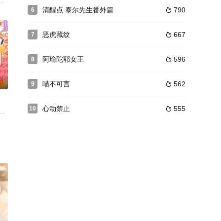
ek鄙视儿童，而Solar在遭受严重脑震荡后，经历
恨的女子，她的目标是杀害母亲的资本家；然而在复仇过程中，她竟与仇人的
清醒点 泰尔先生番外篇
790
6

恶虎藏纹
667
7

阿瑜陀耶女王
596
8

0
喵不可言
562
9

心动禁止
555
10

个女子，这个从不信
拥有酒店和 Phu Saeng Dao 农场的年
shompoo 饰）是公司雷厉风行的销售部主管，维塔卡（Wetaka，Jingji