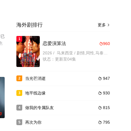
海外剧排行
更多

情已
1
电
恋爱演算法
960

2026 / 马来西亚 / 剧情,同性,马泰剧,泰剧
状态：更新至04集
当光芒消逝
947
2

地平线边缘
930
3

做我的专属队友
815
4

0
再次为你
795
5
