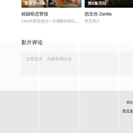
更新至03集
4.0
第8集完结
校园暗恋警报
想念你 Zantiis
Lee-ith梦想成为一名很酷的独立摇滚音乐家。因为他完全不
暂无简介
影片评论
RS
西瓜