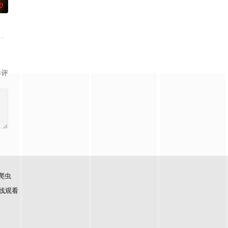
0
了彼此。 1976年10月6日清晨，泰国爆发血腥镇压，大学生Ravin被迫逃
影评
爬虫
线观看