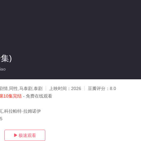
集)
iao
剧情,同性,马泰剧,泰剧
上映时间：
2026
豆瓣评分：
8.0
第10集完结
- 免费在线观看
瓦,科拉帕特·拉姆诺伊
15
极速观看
