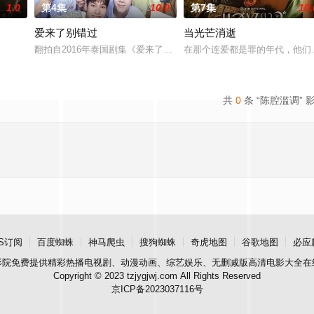
1.0
第4集
10.0
第7集
10.
爱来了别错过
当光芒消逝
重视学习，他的母亲把他送到了一所新学校，这所学校今年第一次接受
翻拍自2016年泰国剧集《爱来了别错过》。
在那个连爱都是罪的年代，他们选择
共
0
条 “陈腔滥调” 
S订阅
百度蜘蛛
神马爬虫
搜狗蜘蛛
奇虎地图
谷歌地图
必应
影院
免费提供精彩热播电视剧、动漫动画、综艺娱乐、无删减版高清电影大全在
Copyright © 2023 tzjygjwj.com All Rights Reserved
京ICP备2023037116号