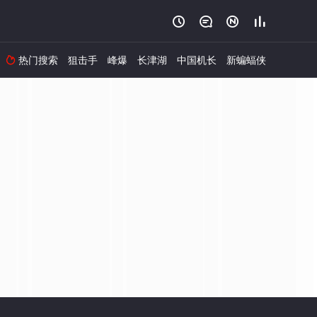




热门搜索
狙击手
峰爆
长津湖
中国机长
新蝙蝠侠
