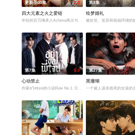
更新至05集
2.0
第8集
四大元素之火之爱链
绘梦婚礼
年轻的百万继承人Achima再次与童年时期的死敌Kaprao相
被欢笑、笑容和祝福环绕的婚
第7集
5.0
第27集
心动禁止
黑珊瑚
作家ฮวังซอล的小说Rule No.1: Don't Be Too Emotional อย่าขอพ
一个被人谋杀致死的女孩的