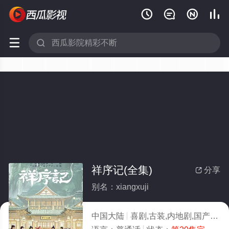






祥序记(全集)
分享

别名：xiangxuji
中国大陆
喜剧,古装,内地剧,国产剧
2