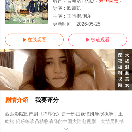
语言：
普通话
状态：
第20集完结
- 
导演：
欧谭凯
主演：
王昀楷,俐乐
1-1全集/大结局
更新时间：
2026-05-25
在线观看
极速观看


剧情介绍
我要评分
西瓜影院国产剧《祥序记》是一部由欧谭凯导演执导，王
昀楷,俐乐等演员精彩演绎的中国大陆电视剧，大结局剧情
已揭晓（1-1全集），手机免费观看高清未删减完整版电视
