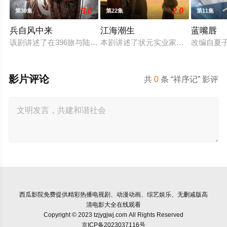
3.0
2.0
第30集
第22集
第11集
兵自风中来
江海潮生
蓝嘴唇
该剧讲述了在396旅与陆军步兵学院联合举办的小型军事演习中
本剧讲述了状元实业家张謇创办大生
改编自夏
影片评论
共
0
条 “祥序记” 影评
西瓜影院
免费提供精彩热播电视剧、动漫动画、综艺娱乐、无删减版高
清电影大全在线观看
Copyright © 2023 tzjygjwj.com All Rights Reserved
京ICP备2023037116号