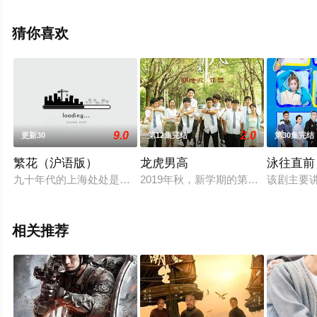
剧全集就上西瓜影视，热播电视剧提前免费观看，更多剧
情信息可移步至豆瓣电视剧、电视猫或剧情网等平台了
猜你喜欢
解。
9.0
2.0
更新30
第12集完结
第30集完结
繁花（沪语版）
龙虎男高
泳往直前
九十年代的上海处处是机遇与希望。青年阿宝（胡歌饰）凭借改
2019年秋，新学期的第一天，广州
该剧主要
相关推荐