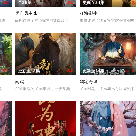
4.0
全36集
3.0
更新至24集
2.
兵自风中来
江海潮生
钞货币。根据党中央指示，高景波、徐邵梁、孙希光和黄鹰等人开始筹备
江逾白长大以后，林知夏忽然对他说：“江逾白，我喜欢你，哲学和生物学意义上
该剧讲述了在396旅与陆军步兵学院联合举办的小型军事演习中，郭
本剧讲述了状元实业家张謇创办
5.0
更新至12集
8.0
更新至14集
3.
南戏
幽宅奇谭
惨遭满门流放，楚父以死鸣冤。楚家大小姐楚梓鸢带着滔天恨意，在屠刀
，岭南文化传媒（广东）有限公司出品，10分钟*12集，取景地为云南昆明滇
军阀混战的民国奉城，玉佛头离奇失窃，戏班主横尸戏台，将冷血少
民国时期，江淮与迅哥组成说书班