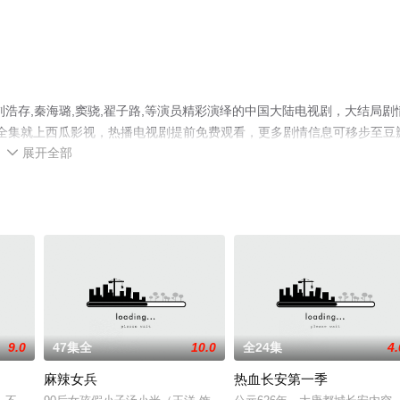
浩存,秦海璐,窦骁,翟子路,等演员精彩演绎的中国大陆电视剧，大结局剧
剧全集就上西瓜影视，热播电视剧提前免费观看，更多剧情信息可移步至豆
展开全部

9.0
47集全
10.0
全24集
4.
麻辣女兵
热血长安第一季