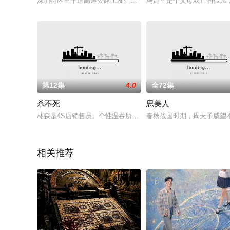
深圳特区主干道高速公路上发生了一起抢劫案，劫匪在客车里浇
冯建军是个父母双亡的孤儿
第12集
4.0
全72集
杀不死
思美人
林森是4S店销售员。个性温吞所以业绩平平，毫无存在感。父亲
春秋战国时期，周天子威望
相关推荐