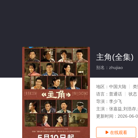
主角(全集)
别名：zhujiao
地区：
中国大陆
类
语言：
普通话
状态
导演：
李少飞
主演：
张嘉益,刘浩存,
更新时间：
2026-06-
在线观看
