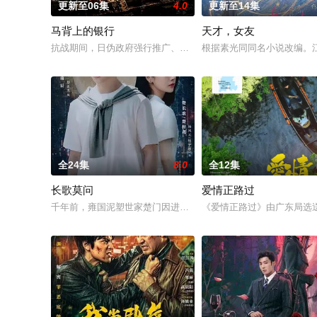
更新至06集
4.0
更新至14集
马背上的银行
天才，女友
抗战期间，日伪政府强行推广、使用由“中国准备银行”发行的伪
根据素光同同名小说改编。
全24集
8.0
全12集
长歌莫问
爱情正路过
千年前，雍国泥塑世家楚门因进贡的“十二生肖”离奇流血炸裂，
《爱情正路过》由广东局选送