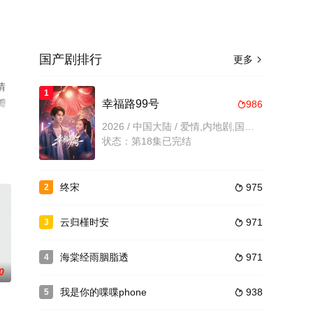
国产剧排行
更多

情
1
瓣
幸福路99号
986

2026 / 中国大陆 / 爱情,内地剧,国产剧
状态：第18集已完结
终宋
975
2

云归槿时安
971
3

海棠经雨胭脂透
971
4

0
我是你的喋喋phone
938
5
