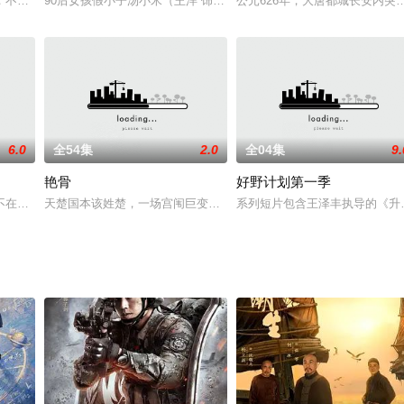
满了汽油，威逼乘客交出钱财。混乱中客车发生爆炸，司机和一名老人当场
，不幸的童年使他过早地就开始闯荡社会。他和童年时期的伙伴刘建国，李跃进
90后女孩假小子汤小米（王洋 饰）性格叛逆，身为副旅长的母亲米
公元626年，大唐都城长安内
6.0
全54集
2.0
全04集
9.
艳骨
好野计划第一季
早亡，和母亲相依为命，从小家教甚严。就这样日复一日倒带一般过着机
不在，是时诸侯并起，此消彼长，各领风骚。原本处于中原之外的蛮夷之国楚国
天楚国本该姓楚，一场宫闱巨变致使帝后遇难，国家陷入风雨飘摇，
系列短片包含王泽丰执导的《升