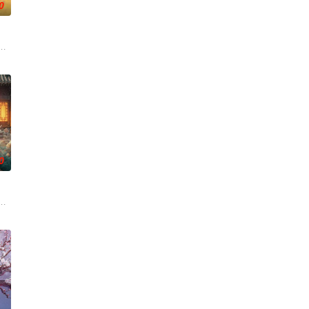
0
的喜欢。”那个夜晚，他脸颊
子剑因不满演习流于形式，假传指令要求真打实抗，虽引发哗然，却
大生企业，实业报国的故事。甲午战争后，国家蒙羞，张謇虽高中状元，却渴
0
池、海埂大坝等，讲述了两
帅许又安与昆曲名伶荣筱楠推向不死不休的对立绝境。而他们不知，对
子，偶遇“白天人住屋，晚上鬼占房”的阴阳宅，江淮被掳走配“阴婚”。他与女