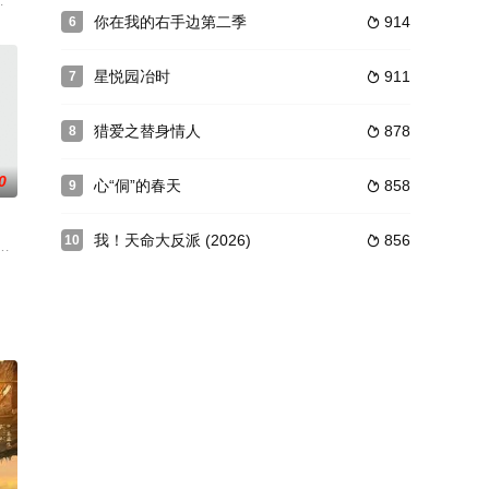
，何斌结义为四兄弟，并被尊为
蓝（马丽 饰）把她送到军营，无奈汤小米桀傲不驯，整天闹着逃跑
突然异象丛生，疑案四起，人心惶惶。大理寺成立调查组，调查这些看似怪力乱
你在我的右手边第二季
914
6

星悦园冶时
911
7

猎爱之替身情人
878
8

0
心“侗”的春天
858
9

我！天命大反派 (2026)
856
10

历经数百年经营不断做大，终于
国师风如歌当机立断独掌朝纲，十五年来，日渐成年的太子有心夺回失
级》、赵鹤松执导的《无处不在》、姜晓通执导的《劫日礼物》以及柯达执导