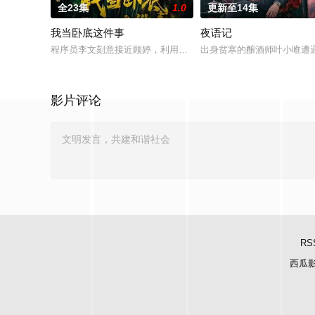
全23集
1.0
更新至14集
我当卧底这件事
夜语记
程序员李文刻意接近顾婷，利用顾炎女儿奴的属性，请求老炮儿
出身贫寒的酿酒师叶小唯遭
影片评论
RS
西瓜