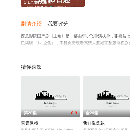
1-1全集/大结局
剧情介绍
我要评分
西瓜影院国产剧《主角》是一部由李少飞导演执导，张嘉益,刘
已揭晓（1-1全集），手机免费观看高清未删减完整版电视
电视剧、电视猫或剧情网等平台了解。
猜你喜欢
第20集
6.0
全29集
雷霆纵横
我们像葵花