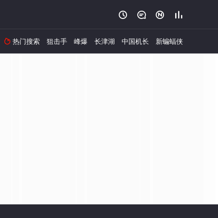




热门搜索
狙击手
峰爆
长津湖
中国机长
新蝙蝠侠
