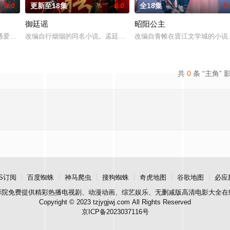
8.0
更新至18集
6.0
全18集
3.
御廷谣
昭阳公主
顾炎带自己用程序员身份卧底电诈集团以求查出未婚妻离奇死亡的真相。两
遇爱人程桉、恩师林晚媚的双重背叛。她从恨意中涅槃重生，借私生女桑落的身
改编自行烟烟的同名小说。孟廷辉，大平王朝有史以来个以女子进士
改编自青帷在晋江文学城的小说
共
0
条 “主角” 
S订阅
百度蜘蛛
神马爬虫
搜狗蜘蛛
奇虎地图
谷歌地图
必应
影院
免费提供精彩热播电视剧、动漫动画、综艺娱乐、无删减版高清电影大全在
Copyright © 2023 tzjygjwj.com All Rights Reserved
京ICP备2023037116号