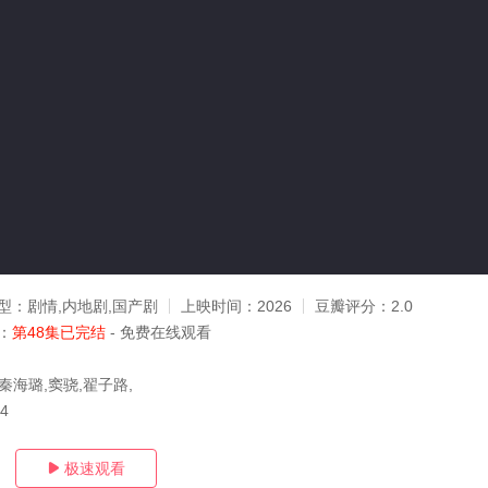
型：
剧情,内地剧,国产剧
上映时间：
2026
豆瓣评分：
2.0
：
第48集已完结
- 免费在线观看
秦海璐,窦骁,翟子路,
04
极速观看
