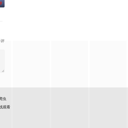
0
份入住程家。她步步为营，周旋
科三元及第入翰林院的奇女子。十年前的她被他从死人堆里救出来，蓬
《平阳公主》。
影评
爬虫
线观看