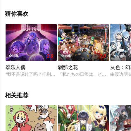
已揭晓（1-8全集），手机免费观看高清未删减完整版动漫
全集就上西瓜影视，更多剧情信息可移步至豆瓣动漫、电
猜你喜欢
视猫或剧情网等平台了解。
3.0
7.0
全13集
全14集
全12集
颂乐人偶
刹那之花
灰色：幻
“我不是说过了吗？把剩下的人生交给我”丰川祥子组建的乐队Ave
『私たちの日常は、どこだって楽しい
由渡边明夫
相关推荐