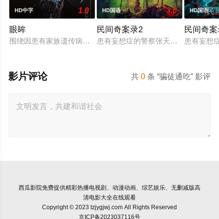
1.0
3.0
HD中字
HD国语
HD国语
眼眸
民间奇案录2
民间奇案
围绕因患有家族遗传病而导致视力逐渐丧失的摄影师瑞真展开。
患有妄想症的警察张天盛遇上一起离奇
患有妄想
影片评论
共
0
条 “骗徒通吃” 影评
西瓜影院
免费提供精彩热播电视剧、动漫动画、综艺娱乐、无删减版高
清电影大全在线观看
Copyright © 2023 tzjygjwj.com All Rights Reserved
京ICP备2023037116号