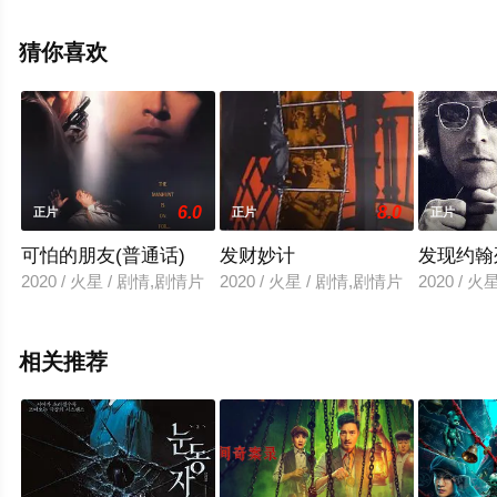
费观看高清未删减完整版电影大全就上西瓜影视，更多剧
情信息可移步至豆瓣电影、电视猫或剧情网等平台了解。
猜你喜欢
6.0
8.0
正片
正片
正片
可怕的朋友(普通话)
发财妙计
发现约翰
2020 / 火星 / 剧情,剧情片
2020 / 火星 / 剧情,剧情片
2020 / 
相关推荐