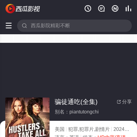






骗徒通吃(全集)
分享

别名：piantutongchi
美国
犯罪,犯罪片,剧情片
2024
10.