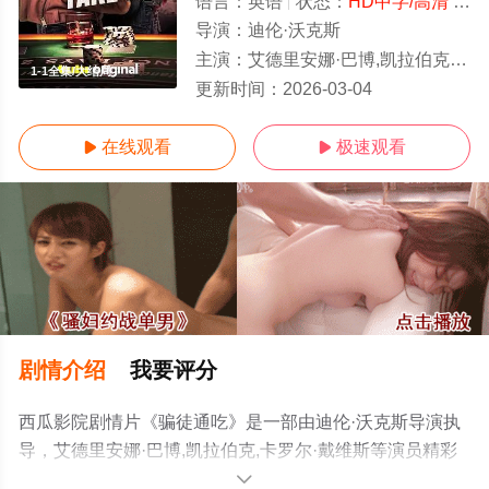
语言：
英语
状态：
HD中字/高清
- 免费在线观看
导演：
迪伦·沃克斯
主演：
艾德里安娜·巴博,凯拉伯克,卡罗尔·戴维斯
1-1全集/大结局
更新时间：
2026-03-04
在线观看
极速观看


剧情介绍
我要评分
西瓜影院剧情片《骗徒通吃》是一部由迪伦·沃克斯导演执
导，艾德里安娜·巴博,凯拉伯克,卡罗尔·戴维斯等演员精彩
演绎的美国电影，大结局剧情已揭晓（1-1全集），手机免
