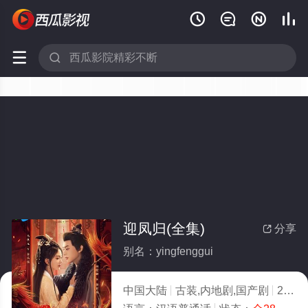






迎凤归(全集)
分享

别名：yingfenggui
中国大陆
古装,内地剧,国产剧
2025