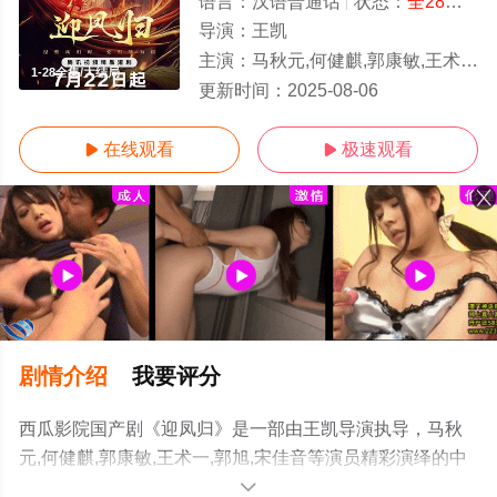
语言：
汉语普通话
状态：
全28集
- 
导演：
王凯
主演：
马秋元,何健麒,郭康敏,王术一,郭旭,宋佳音
1-28全集/大结局
更新时间：
2025-08-06
在线观看
极速观看


剧情介绍
我要评分
西瓜影院国产剧《迎凤归》是一部由王凯导演执导，马秋
元,何健麒,郭康敏,王术一,郭旭,宋佳音等演员精彩演绎的中
国大陆电视剧，大结局剧情已揭晓（1-28全集），手机免
