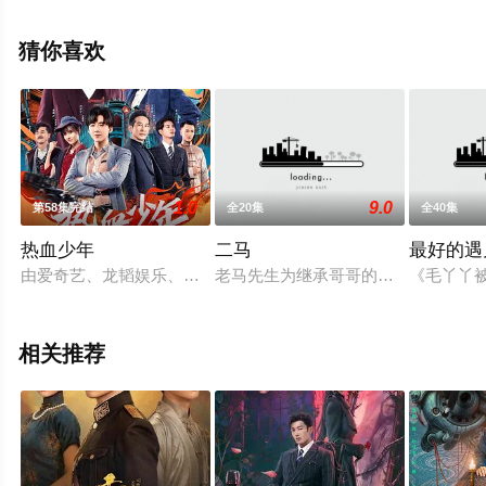
费观看高清未删减完整版电视剧全集就上西瓜影视，热播
电视剧提前免费观看，更多剧情信息可移步至豆瓣电视
猜你喜欢
剧、电视猫或剧情网等平台了解。
1.0
9.0
第58集完结
全20集
全40集
热血少年
二马
最好的遇
由爱奇艺、龙韬娱乐、灵河文化联合出品，白一骢、李莅樱担任
老马先生为继承哥哥的遗产，一家小
《毛丫丫
相关推荐