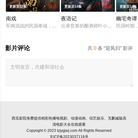
8.0
8.0
更新至12集
更新至14集
更新至14集
南戏
夜语记
幽宅奇谭
军阀混战的民国奉城，玉佛头离奇失窃，戏班主横尸戏台，将冷
出身贫寒的酿酒师叶小唯遭遇爱人程
民国时期
影片评论
共
0
条 “迎凤归” 影评
西瓜影院
免费提供精彩热播电视剧、动漫动画、综艺娱乐、无删减版高
清电影大全在线观看
Copyright © 2023 tzjygjwj.com All Rights Reserved
京ICP备2023037116号