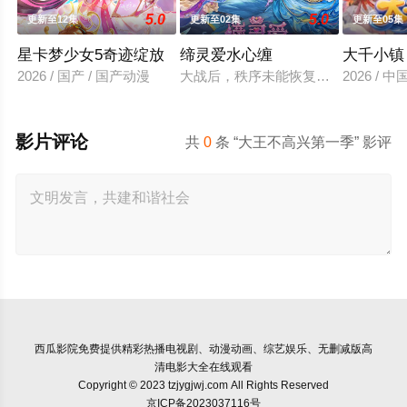
5.0
5.0
更新至12集
更新至02集
更新至05集
星卡梦少女5奇迹绽放
缔灵爱水心缠
大千小镇
2026 / 国产 / 国产动漫
大战后，秩序未能恢复，世界陷入混
2026 / 
影片评论
共
0
条 “大王不高兴第一季” 影评
西瓜影院
免费提供精彩热播电视剧、动漫动画、综艺娱乐、无删减版高
清电影大全在线观看
Copyright © 2023 tzjygjwj.com All Rights Reserved
京ICP备2023037116号