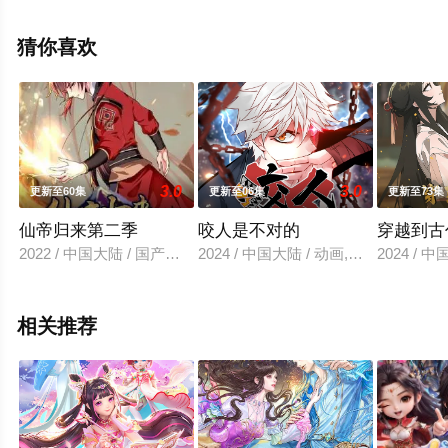
情已揭晓（1-12全集），手机免费观看高清未删减完整版
动漫全集就上西瓜影视，更多剧情信息可移步至豆瓣动
猜你喜欢
漫、电视猫或剧情网等平台了解。
3.0
3.0
更新至60集
更新至06集
更新至73集
仙帝归来第二季
咬人是不对的
穿越到古
2022 / 中国大陆 / 国产动漫
2024 / 中国大陆 / 动画,国产动漫
2024 / 
相关推荐