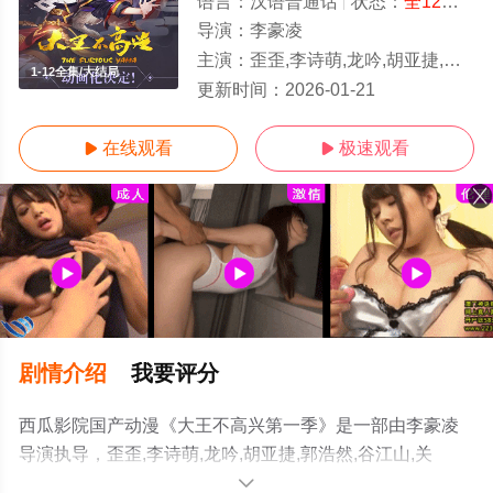
语言：
汉语普通话
状态：
全12集
- 
导演：
李豪凌
主演：
歪歪,李诗萌,龙吟,胡亚捷,郭浩然,谷江山,关帅,Xing,Chao
1-12全集/大结局
更新时间：
2026-01-21
在线观看
极速观看


剧情介绍
我要评分
西瓜影院国产动漫《大王不高兴第一季》是一部由李豪凌
导演执导，歪歪,李诗萌,龙吟,胡亚捷,郭浩然,谷江山,关
帅,Xing,Chao等演员精彩演绎的中国大陆动漫，大结局剧
