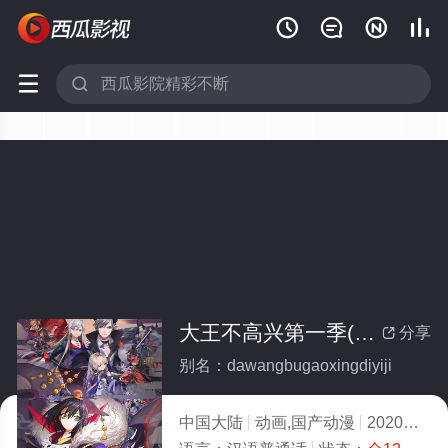






大王不高兴第一季(全集)
分享

别名：dawangbugaoxingdiyiji
中国大陆
动画,国产动漫
2020
6.0