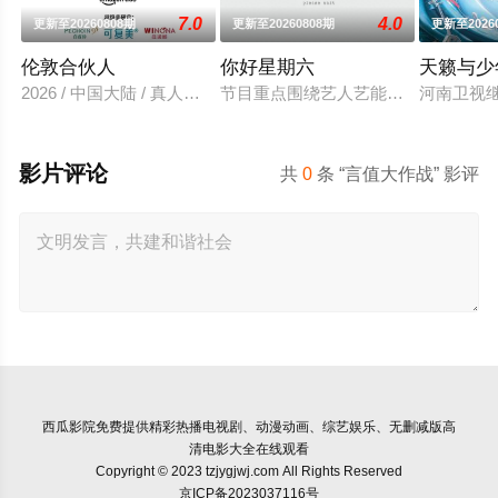
7.0
4.0
更新至20260808期
更新至20260808期
更新至2026
伦敦合伙人
你好星期六
天籁与少
2026 / 中国大陆 / 真人秀,大陆综艺
节目重点围绕艺人艺能的全面深度挖
河南卫视
影片评论
共
0
条 “言值大作战” 影评
西瓜影院
免费提供精彩热播电视剧、动漫动画、综艺娱乐、无删减版高
清电影大全在线观看
Copyright © 2023 tzjygjwj.com All Rights Reserved
京ICP备2023037116号