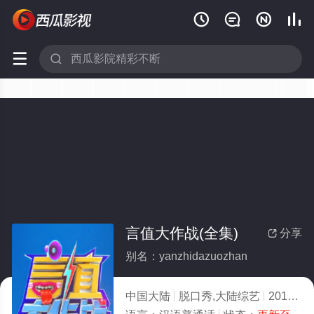






言值大作战(全集)
分享

别名：yanzhidazuozhan
中国大陆
脱口秀,大陆综艺
2016
6.