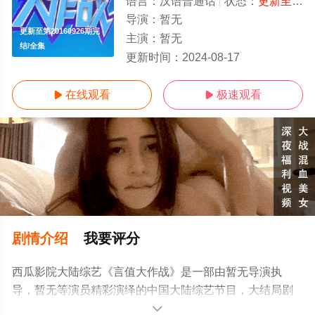
语言：
汉语普通话
状态：
更新至第20160926期完结
导演：
暂无
更新至第20160926期完
主演：
暂无
结/全集
更新时间：
2024-08-17
在线观看
极速观看


剧情介绍
我要评分
西瓜影院大陆综艺《言值大作战》是一部由暂无导演执
导，暂无等演员精彩演绎的中国大陆综艺节目，大结局剧
情已揭晓（更新至第20160926期完结），手机免费观看高
