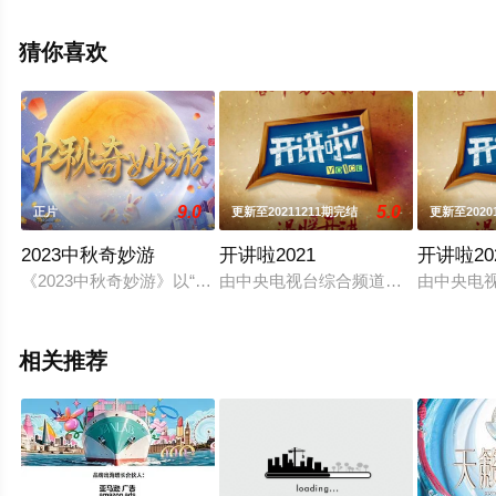
清未删减完整版综艺节目就上西瓜影视，更多剧情信息可
移步至豆瓣综艺、电视猫或剧情网等平台了解。
猜你喜欢
9.0
5.0
正片
更新至20211211期完结
更新至2020
2023中秋奇妙游
开讲啦2021
开讲啦20
《2023中秋奇妙游》以“月”为引，回归本真，旨在开启一场不
由中央电视台综合频道（CCTV-1
由中央电
相关推荐