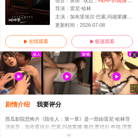
语言：
英语
状态：
HD中字/高清
- 免费在线观看
导演：
雷尼·哈林
主演：
加布里埃尔·巴索,玛德莱娜·佩切,蕾切尔·申顿,理查德·布雷克,埃拉·布鲁科莱里,艾玛·霍瓦特,吴宇卫,弗洛伊
HD中字
更新时间：
2026-07-08
在线观看
极速观看


剧情介绍
我要评分
西瓜影院恐怖片《陌生人：第一章》是一部由雷尼·哈林导
演执导，加布里埃尔·巴索,玛德莱娜·佩切,蕾切尔·申顿,理查
德·布雷克,埃拉·布鲁科莱里,艾玛·霍瓦特,吴宇卫,弗洛伊·格
