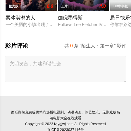
6.0
4.0
抢先版
正片
HD中字版
卖冰淇淋的人
伽倪墨得斯
忌日快乐
一个美丽的小镇出现了一位神秘的冰淇淋小贩，他所供应的美味
Follows Lee Fletcher IV, a high schoo
停靠在路边
影片评论
共
0
条 “陌生人：第一章” 影评
西瓜影院
免费提供精彩热播电视剧、动漫动画、综艺娱乐、无删减版高
清电影大全在线观看
Copyright © 2023 tzjygjwj.com All Rights Reserved
京ICP备2023037116号