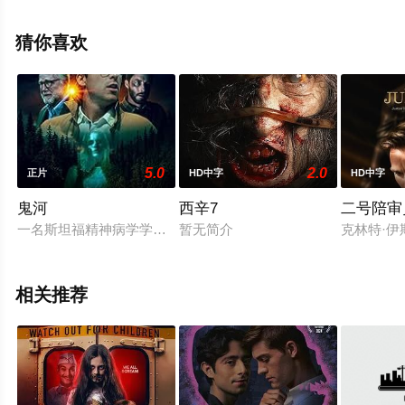
特瑞兹,瑞贝卡·詹士顿,J·R·埃斯波西托,佳尼斯·阿赫恩,弗洛
里安·克莱尔,本·卡特赖特等演员精彩演绎的美国电影，手机
猜你喜欢
免费观看高清未删减完整版电影大全就上西瓜影视，更多
剧情信息可移步至豆瓣电影、电视猫或剧情网等平台了
解。
5.0
2.0
正片
HD中字
HD中字
鬼河
西辛7
二号陪审
一名斯坦福精神病学学生回到他的家乡，在一个小河镇上做催眠
暂无简介
克林特·
相关推荐