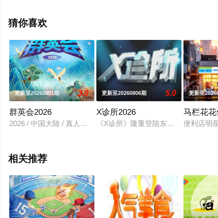
看高清未删减完整版综艺节目就上西瓜影视，更多剧情信
息可移步至豆瓣综艺、电视猫或剧情网等平台了解。
猜你喜欢
3.0
5.0
更新至20260801期
更新至20260806期
更新至2026
群英会2026
X诊所2026
马栏花花
2026 / 中国大陆 / 真人秀,大陆综艺
《X诊所》隆重登陆东方卫视。在这
便利店明
相关推荐