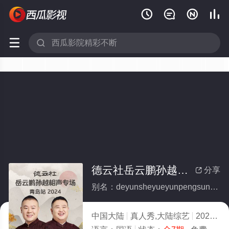






德云社岳云鹏孙越相声专场青岛站 2024(全集)
分享

别名：deyunsheyueyunpengsunyuexiangshengzhuanchangqingdaozhan2024
中国大陆
真人秀,大陆综艺
2024
9.