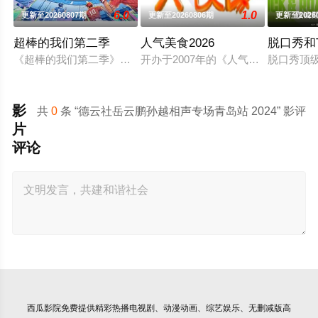
6.0
1.0
更新至20260807期
更新至20260806期
更新至2026
超棒的我们第二季
人气美食2026
脱口秀和
《超棒的我们第二季》是一档运动竞技成长类真人秀，集结多位
开办于2007年的《人气美食》为美
脱口秀顶级
影
共
0
条 “德云社岳云鹏孙越相声专场青岛站 2024” 影评
片
评论
西瓜影院
免费提供精彩热播电视剧、动漫动画、综艺娱乐、无删减版高