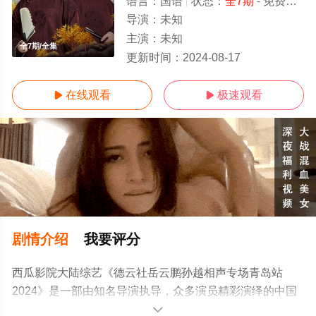
语言：
国语
状态：
全7期
- 免费在线观看
导演：
未知
主演：
未知
全7期/全集
更新时间：
2024-08-17
在线观看
极速观看


剧情介绍
我要评分
西瓜影院大陆综艺《德云社岳云鹏孙越相声专场青岛站
2024》是一部由知名导演执导，众多演员精彩演绎的中国
大陆综艺节目，大结局剧情已揭晓（全7期），手机免费观
