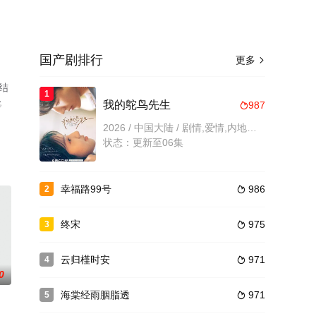
国产剧排行
更多

结
1
移
我的鸵鸟先生
987

2026 / 中国大陆 / 剧情,爱情,内地剧,国产剧
状态：更新至06集
幸福路99号
986
2

终宋
975
3

云归槿时安
971
4

0
海棠经雨胭脂透
971
5
