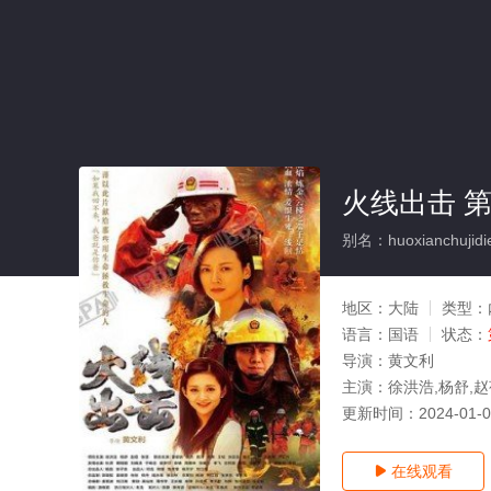
火线出击 第
别名：huoxianchujidie
地区：
大陆
类型：
语言：
国语
状态：
导演：
黄文利
主演：
徐洪浩,杨舒,赵
更新时间：
2024-01-
在线观看
