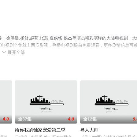
，徐洪浩,杨舒,赵荀,张慧,夏侯镔,侯杰等演员精彩演绎的大陆电视剧，大
整版电视剧全集就上西瓜影视，热播电视剧提前免费观看，更多剧情信息可
展开全部

4.0
全37集
4.0
全12集
9.
给你我的独家宠爱第二季
寻人大师