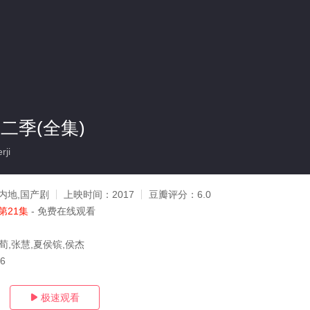
二季(全集)
rji
内地,国产剧
上映时间：
2017
豆瓣评分：
6.0
第21集
- 免费在线观看
荀,张慧,夏侯镔,侯杰
06
极速观看
