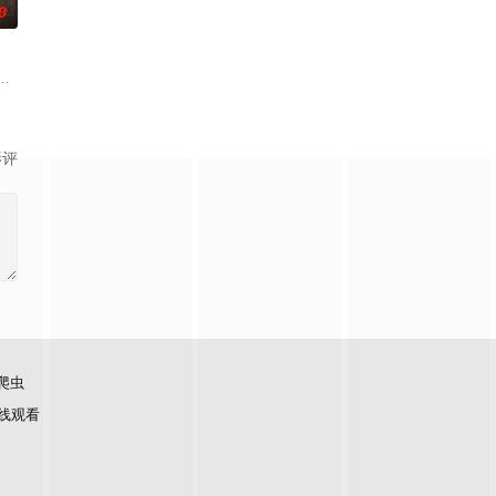
0
渴望寻求强国之路。他毅然弃政
复仇的受害者；临终前与遗憾和解的“无用之人”；共享同一具躯
奇失窃，戏班主横尸戏台，将冷血少帅许又安与昆曲名伶荣筱楠推向不死不休
影评
爬虫
线观看