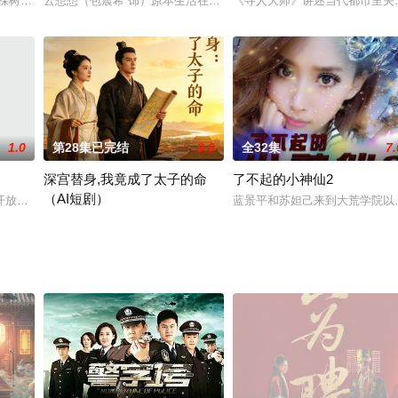
神，做一个好君王。玉龙于偶然之中得知了失散已久的母亲的下落，于是
棵树》改编而来 西安电视台影视公司摄制的24集电视连续《老旦是一棵树》,
云想想（包晨希 饰）原本生活在一个幸福的家庭之中，谁知道一场意
《寻⼈大师》讲述当代都市⾥关
1.0
第28集已完结
9.0
全32集
7.
深宫替身,我竟成了太子的命
了不起的小神仙2
（AI短剧）
回，虽然服饰和面貌有着改变，但是从古至今记忆却依然清晰。2017
开放为时代背景，以内蒙古乳业为代表的工业发展壮大为主要剧情线索，讲述以
蓝景平和苏妲己来到大荒学院以
她本是第一才女苏明月的替身，被灌哑药代嫁废太子赵珩。在冷宫般