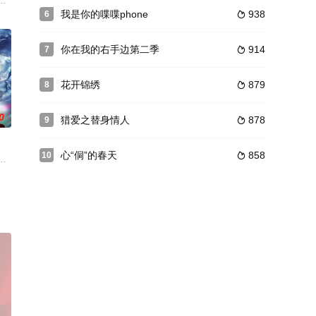
是根据杨争光的三部小说《
外的车祸导致了她双目失明，而在这场车祸中，她也永远的失去了母
于“寻找爱、再寻找到真实的自己”的暖心治愈故事。五个性格迥异的人从不打
我是你的喋喋phone
938
6

你在我的右手边第二季
914
7

花开锦绣
879
8

0
猎爱之替身情人
878
9

心“侗”的春天
858
10

王中天、莎日娜等人为代表的一
后，紧接着吉静二女也跟随一起来到了大荒学院。蓝景平在大荒学院里无意间
的东宫里，她从泔水桶求生，于风雪夜送炭，以沉默守护那个坠入深渊