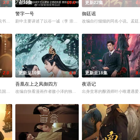
3.0
全30集
10.0
更新22集
6.
警字一号
御廷谣
人诬陷私通的世家名媛小姐傅庭芸，被迫一起逃亡，二人历经家族与朝廷的
书班子，偶遇“白天人住屋，晚上鬼占房”的阴阳宅，江淮被掳走配“阴婚”。他
剧中主要讲述了以谷一诚（李 崇霄饰演）为代表的冀北市公安刑警用
改编自行烟烟的同名小说。孟廷
2.0
更新至10集
6.0
更新至18集
8.
吾凰在上之凤御四方
夜语记
顾炎带自己用程序员身份卧底电诈集团以求查出未婚妻离奇死亡的真相。两
民国少夫人苏沐晚，醒来，却是丈夫枪口相对、父母冤案、连环下毒……她于绝境
改编自快看漫画作者嗷小泽的独家连载漫画《吾凰在上》。
出身贫寒的酿酒师叶小唯遭遇爱