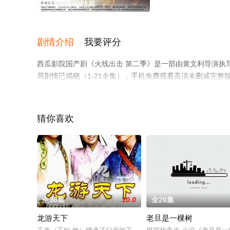
1-21全集/大结局
剧情介绍
我要评分
西瓜影院国产剧《火线出击 第二季》是一部由黄文利导演执导
局剧情已揭晓（1-21全集），手机免费观看高清未删减完
步至豆瓣电视剧、电视猫或剧情网等平台了解。
猜你喜欢
全38集
10.0
全26集
龙游天下
老旦是一棵树