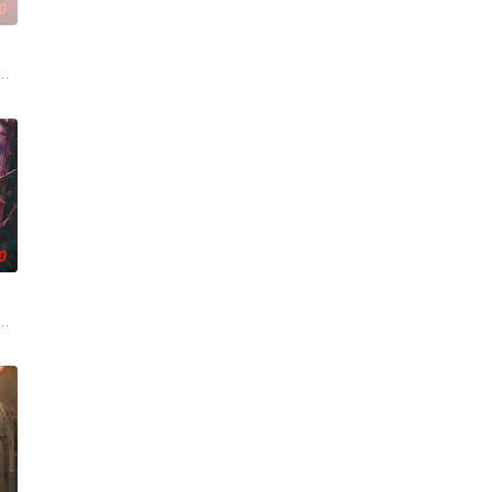
0
与女探长穆英搭档，侦破阎
自己 的超凡的智慧与过人的勇气，屡破奇案、勇 擒元凶的故事，
辉，大平王朝有史以来个以女子进士科三元及第入翰林院的奇女子。十年前的
0
中步步破局，与“醋精”少爷
人程桉、恩师林晚媚的双重背叛。她从恨意中涅槃重生，借私生女桑落的身份