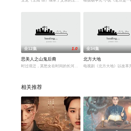
玉龙（王灿 饰）继承了父亲的王位，决心传承父亲仁民爱物的精
根据杨争光 小说《老旦是一
全12集
1.0
全34集
思美人之山鬼后裔
北方大地
时过境迁，莫愁女在时间的长河中穿行，她的真身一世接着一世轮
电视剧《北方大地》以改革
相关推荐