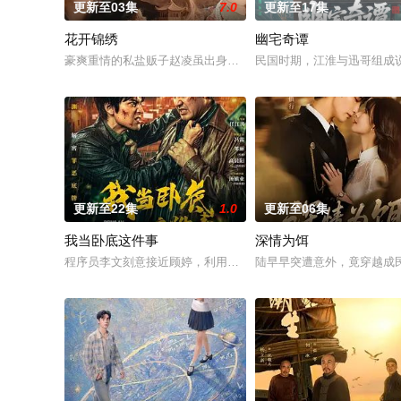
更新至03集
7.0
更新至17集
花开锦绣
幽宅奇谭
豪爽重情的私盐贩子赵凌虽出身草莽，却心怀壮志，他结识了遭
民国时期，江淮与迅哥组成说
更新至22集
1.0
更新至06集
我当卧底这件事
深情为饵
程序员李文刻意接近顾婷，利用顾炎女儿奴的属性，请求老炮儿
陆早早突遭意外，竟穿越成