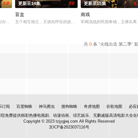
2.0
更新至14集
3.0
更新至15集
8.
盲盒
南戏
“江逾白，我喜欢你，哲学和生物学意义上的喜欢。”那个夜晚，他脸颊
创办大生企业，实业报国的故事。甲午战争后，国家蒙羞，张謇虽高中状元，却
五个相互独立，又彼此呼应的故事——用一场精心策划的“夏令营”完成
军阀混战的民国奉城，玉佛头离
共
0
条 “火线出击 第二季” 
S订阅
百度蜘蛛
神马爬虫
搜狗蜘蛛
奇虎地图
谷歌地图
必应
影院
免费提供精彩热播电视剧、动漫动画、综艺娱乐、无删减版高清电影大全在
Copyright © 2023 tzjygjwj.com All Rights Reserved
京ICP备2023037116号