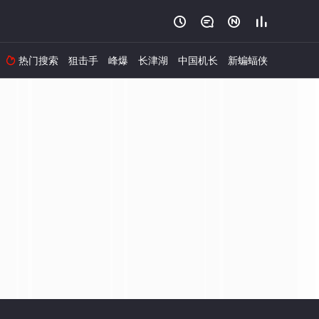




热门搜索
狙击手
峰爆
长津湖
中国机长
新蝙蝠侠
