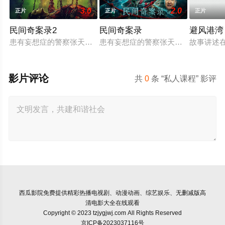
3.0
2.0
正片
正片
正片
民间奇案录2
民间奇案录
避风港湾
患有妄想症的警察张天盛遇上一起离奇的神像杀人事件，勘案过程
患有妄想症的警察张天盛遇上一起离奇
故事讲述
影片评论
共
0
条 “私人课程” 影评
西瓜影院
免费提供精彩热播电视剧、动漫动画、综艺娱乐、无删减版高
清电影大全在线观看
Copyright © 2023 tzjygjwj.com All Rights Reserved
京ICP备2023037116号