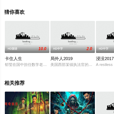
精彩演绎的法国电影，大结局剧情已揭晓（1-1全集），手
机免费观看高清未删减完整版电影大全就上西瓜影视，更
猜你喜欢
多剧情信息可移步至豆瓣电影、电视猫或剧情网等平台了
解。
10.0
2.0
HD国语
HD中字
HD中字
卡住人生
局外人2019
浸没2017
郁莹在国中担任数学老师，也安排好自己想要的生活，但她却在
美国西部某镇执法官的浪荡儿子，诬
A restless 
相关推荐