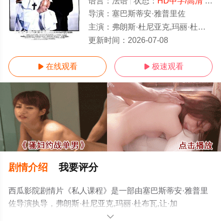
语言：
法语
状态：
HD中字/高清
- 免费在线观看
导演：
塞巴斯蒂安·雅普里佐
主演：
弗朗斯·杜尼亚克,玛丽·杜布瓦,让·加旺,Olivier,Jallageas,Pascale,Roberts,
1-1全集/大结局
更新时间：
2026-07-08
在线观看
极速观看


剧情介绍
我要评分
西瓜影院剧情片《私人课程》是一部由塞巴斯蒂安·雅普里
佐导演执导，弗朗斯·杜尼亚克,玛丽·杜布瓦,让·加
旺,Olivier,Jallageas,Pascale,Roberts,贝尔纳·维尔莱等演员
