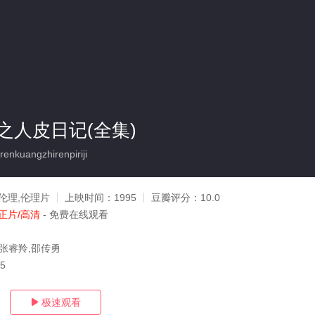
之人皮日记(全集)
kuangzhirenpiriji
伦理,伦理片
上映时间：
1995
豆瓣评分：
10.0
正片/高清
- 免费在线观看
,张睿羚,邵传勇
05
极速观看
