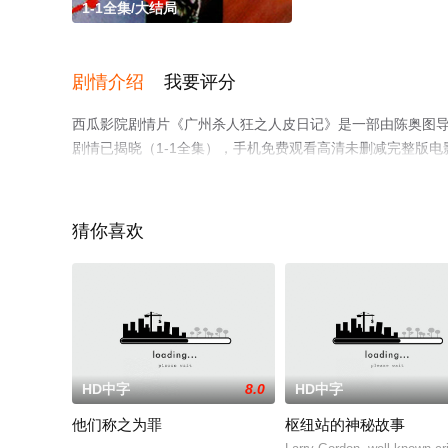
1-1全集/大结局
剧情介绍
我要评分
西瓜影院剧情片《广州杀人狂之人皮日记》是一部由陈奥图导
剧情已揭晓（1-1全集），手机免费观看高清未删减完整版
平台了解。
猜你喜欢
HD中字
8.0
HD中字
他们称之为罪
枢纽站的神秘故事