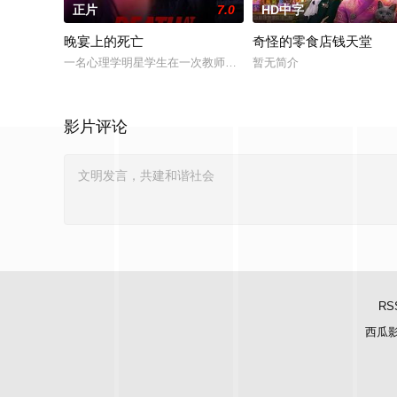
正片
7.0
HD中字
晚宴上的死亡
奇怪的零食店钱天堂
一名心理学明星学生在一次教师派对上死亡后，安德莉亚·吉布斯
暂无简介
影片评论
RS
西瓜