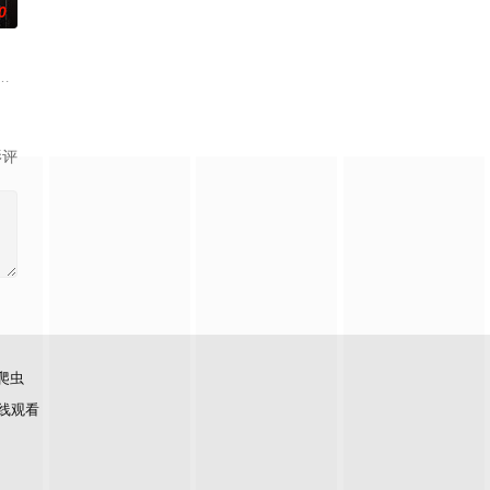
0
天无法出门。在资源消耗殆尽与未知神秘威胁的双重逼迫下，一家
力逐渐丧失的摄影师瑞真展开。在面对跨越视力障碍、好不容易成为陶艺家却
影评
爬虫
线观看