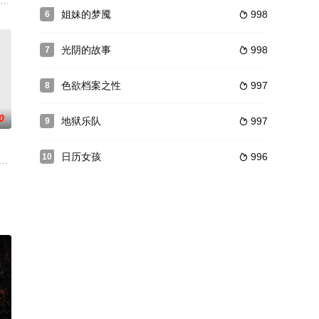
reets, take her to a beach ho
姐妹的梦魇
998
6

光阴的故事
998
7

色欲档案之性
997
8

0
地狱乐队
997
9

日历女孩
996
10

金汤匙出生的富家子弟，患有这精神疾病，在法国留学期
文学评论家汉弗莱在萨克拉门托渡轮。此后不久，在大雾中轮船与一货运船舶相撞