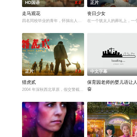
HD国语
8.0
正片
走马观花
丧日少女
四名同校毕业的青年，怀揣出人头地的梦想，却在大都市屡屡碰
在一个犹太人的葬礼上，一
正片
7.0
中文字幕
猎虎贰
保育园老师的婴儿语让
奋
2004 年深秋西北草原，假交警截停铜矿押运车，炸药破箱、两
2025 / 日本 / 白木由子