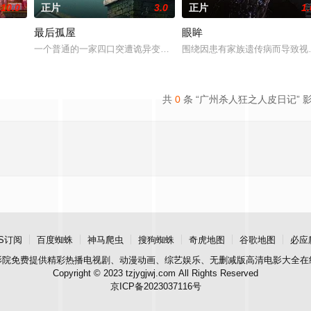
10.0
正片
3.0
正片
1.
最后孤屋
眼眸
和她的儿子伊桑被卷入了著名教授艾伦·杰克逊的危险操纵之中——一个
一个普通的一家四口突遭诡异变故，被困在自家房屋中超过 1000 
围绕因患有家族遗传病而导致视
共
0
条 “广州杀人狂之人皮日记” 
S订阅
百度蜘蛛
神马爬虫
搜狗蜘蛛
奇虎地图
谷歌地图
必应
影院
免费提供精彩热播电视剧、动漫动画、综艺娱乐、无删减版高清电影大全在
Copyright © 2023 tzjygjwj.com All Rights Reserved
京ICP备2023037116号