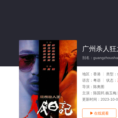
广州杀人狂
别名：guangzhousharen
地区：
香港
类型：
语言：
粤语
状态：
导演：
陈奥图
主演：
陈国邦,杨玉梅
更新时间：
2023-10-
在线观看
