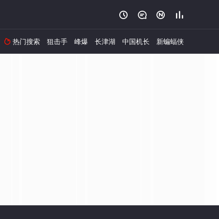




热门搜索
狙击手
峰爆
长津湖
中国机长
新蝙蝠侠
