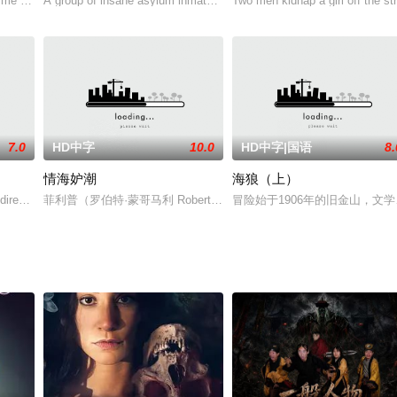
e writer, is on a train journey
A group of insane asylum inmates flee a broken-down bus and o
Two men kidnap a girl off the st
7.0
HD中字
10.0
HD中字|国语
8.
情海妒潮
海狼（上）
还是白道的。警察调查他牵扯进的俩重谋杀案其实无关紧要，真正有趣的是
 directed by Charles Bryant and s
菲利普（罗伯特·蒙哥马利 Robert Montgomery 饰）是衔着
冒险始于1906年的旧金山，