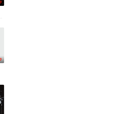
0
位意志坚定的律师必须揭开一个笼罩在黑暗家族秘密和一个比时间还
短视频，并与周小乙等人组建了“红透半边天”团队。然而团队在发展过程中遭
0