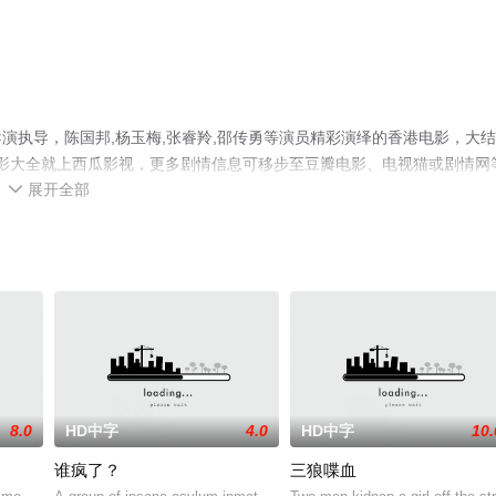
演执导，陈国邦,杨玉梅,张睿羚,邵传勇等演员精彩演绎的香港电影，大
电影大全就上西瓜影视，更多剧情信息可移步至豆瓣电影、电视猫或剧情网
展开全部

8.0
HD中字
4.0
HD中字
10.
谁疯了？
三狼喋血