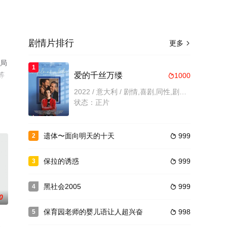
剧情片排行
更多

结局
1
等
爱的千丝万缕
1000

2022 / 意大利 / 剧情,喜剧,同性,剧情片
状态：正片
遗体〜面向明天的十天
999
2

保拉的诱惑
999
3

黑社会2005
999
4

0
保育园老师的婴儿语让人超兴奋
998
5
