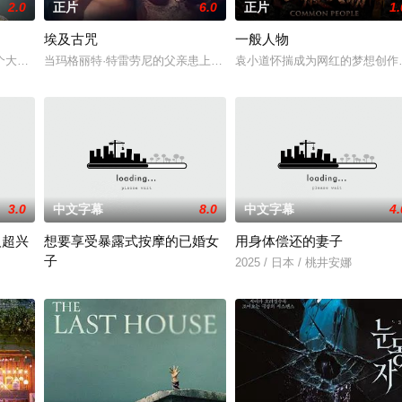
2.0
正片
6.0
正片
1.
埃及古咒
一般人物
壁。经历荒唐的创业求职后，几人一路逃离至乡村。沿途，海归杨教授的扶
个大学生和她的父母偶遇了她的甜心老爹。
当玛格丽特·特雷劳尼的父亲患上了一种神秘的超自然疾病时，她和一
袁小道怀揣成为网红的梦想创作
3.0
中文字幕
8.0
中文字幕
4.
人超兴
想要享受暴露式按摩的已婚女
用身体偿还的妻子
子
命陨灭，悍匪携枪遁入茫茫戈壁。刑警杨志刚凭现场足迹与痕迹精准锁
2025 / 日本 / 桃井安娜
2025 / 日本 / 竹内夏希