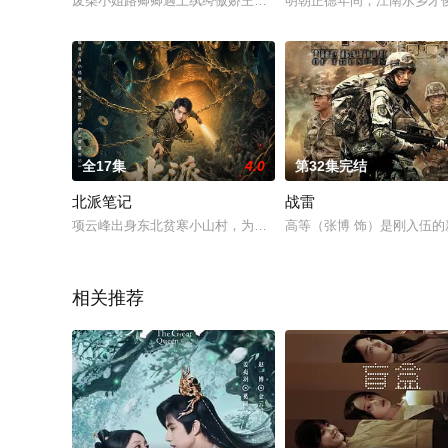
废柴小姐路卿卿遇上纨绔傲娇王爷南宫一昕，废柴女主PK大神男
明朝正德年间，江南水乡才
全17集
4.0
第32集完结
北派笔记
战雷
项云峰出身东北贫寒小山村，为给重病的奶奶寻求活路，他孤身北
高等（张博 饰）是刚入伍
相关推荐