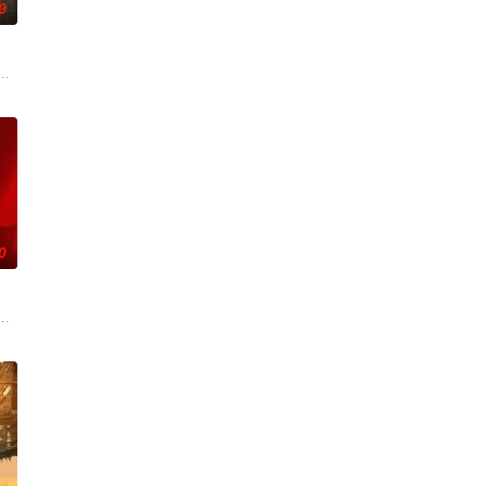
0
无用之人”；共享同一具躯
技术的支持下，通过摸排、勘查等传统刑侦手段，接连破获数起重案
奇失窃，戏班主横尸戏台，将冷血少帅许又安与昆曲名伶荣筱楠推向不死不休
0
与女探长穆英搭档，侦破阎
自己 的超凡的智慧与过人的勇气，屡破奇案、勇 擒元凶的故事，
辉，大平王朝有史以来个以女子进士科三元及第入翰林院的奇女子。十年前的