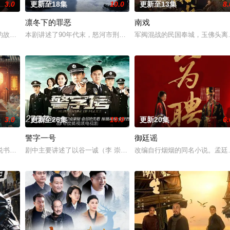
3.0
更新至18集
10.0
更新至13集
8.
凛冬下的罪恶
南戏
故事——用一场精心策划的“夏令营”完成复仇的受害者；临终前与遗憾和解的“
本剧讲述了90年代末，怒河市刑侦支队在无普及监控、无DNA鉴定
军阀混战的民国奉城，玉佛头离
3.0
更新至26集
10.0
更新20集
6.
警字一号
御廷谣
。她从恨意中涅槃重生，借私生女桑落的身份入住程家。她步步为营，周旋
书班子，偶遇“白天人住屋，晚上鬼占房”的阴阳宅，江淮被掳走配“阴婚”。他
剧中主要讲述了以谷一诚（李 崇霄饰演）为代表的冀北市公安刑警用
改编自行烟烟的同名小说。孟廷