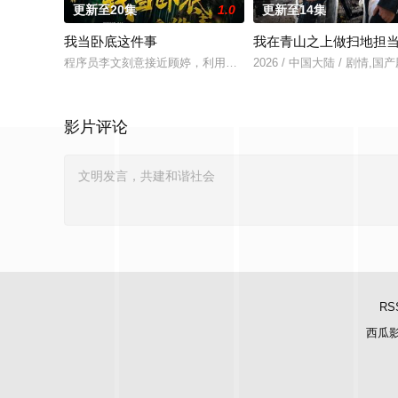
更新至20集
1.0
更新至14集
我当卧底这件事
我在青山之上做扫地担
程序员李文刻意接近顾婷，利用顾炎女儿奴的属性，请求老炮儿
2026 / 中国大陆 / 剧情,国
影片评论
RS
西瓜