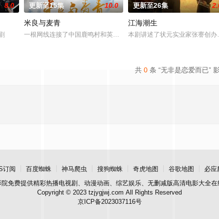
8.0
更新至15集
10.0
更新至26集
2.
当
米良与麦青
江海潮生
顾炎带自己用程序员身份卧底电诈集团以求查出未婚妻离奇死亡的真相。两
产剧
一根网线连接了中国鹿鸣村和英国牛津，麦香通过视频向米良宣告：
本剧讲述了状元实业家张謇创办
共
0
条 “无非是恋爱而已” 
S订阅
百度蜘蛛
神马爬虫
搜狗蜘蛛
奇虎地图
谷歌地图
必应
影院
免费提供精彩热播电视剧、动漫动画、综艺娱乐、无删减版高清电影大全在
Copyright © 2023 tzjygjwj.com All Rights Reserved
京ICP备2023037116号