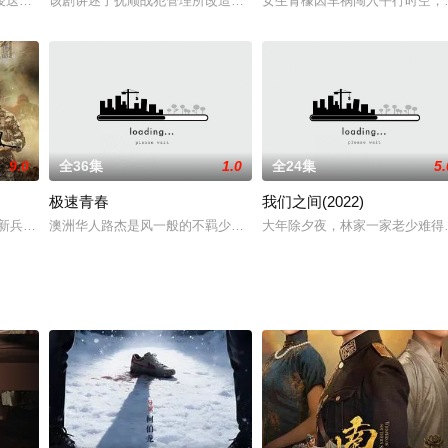
主，毫无灵力的菜鸟与至高无上的皇族打破屏障相恋。一个机灵且活泼，
俊迭出，其中尤以唐伯虎（刘恺威 饰）最为出众。当他高中解元之时，百姓夹
该剧讲述了抚顺战犯管理所改造侵华日本战犯的故事。
女生青檬因车祸闯入平行时空，
9.0
全36集
1.0
全24集
5.
极速青春
我们之间(2022)
上，想凭一己之力逆天改命。 可江湖险恶，人心叵测，所有钱被一夜骗
的新兵，性格桀傲不驯，新兵连结束后被领导分配到了武器修械班。老兵林峰（邢
澳洲华人路杰是风一般的不羁少年，养父杰森脾气暴躁酗酒成性，坚
大年除夕夜，林家一家老少难得