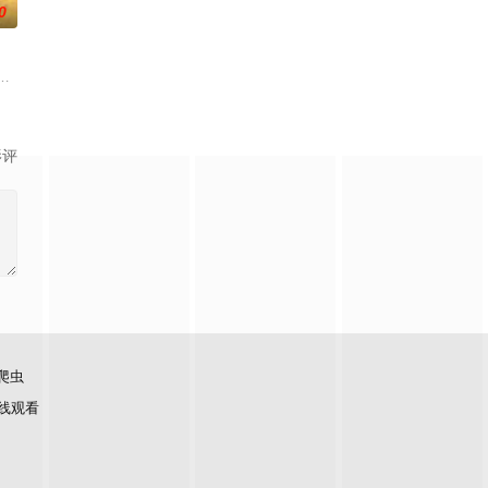
0
婚不结了。鹿鸣村开了锅，村民大骂麦香是叛徒。麦香是婚前体检查出
大生企业，实业报国的故事。甲午战争后，国家蒙羞，张謇虽高中状元，却渴
影评
爬虫
线观看