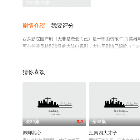
全24集/全集
剧情介绍
我要评分
西瓜影院国产剧《无非是恋爱而已》是一部由钱敬午,白英雄导演执
可心等演员精彩演绎的大陆电视剧，大结局剧情已揭晓（全2
视剧提前免费观看，更多剧情信息可移步至豆瓣电视剧、电
猜你喜欢
全24集
3.0
全42集
卿卿我心
江南四大才子