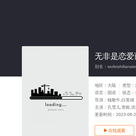
无非是恋爱
别名：wufeishilianaier
地区：
大陆
类型：
语言：
国语
状态：
导演：
钱敬午,白英雄
主演：
孔雪儿,管栎,洪
更新时间：
2023-08-
在线观看
