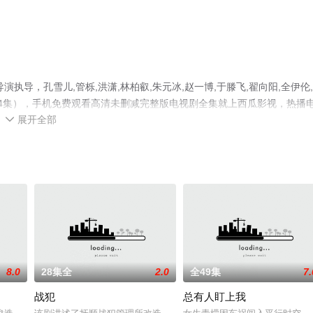
导，孔雪儿,管栎,洪潇,林柏叡,朱元冰,赵一博,于滕飞,翟向阳,全伊伦
4集），手机免费观看高清未删减完整版电视剧全集就上西瓜影视，热播
展开全部
视猫或剧情网等平台了解。

8.0
28集全
2.0
全49集
7.
战犯
总有人盯上我