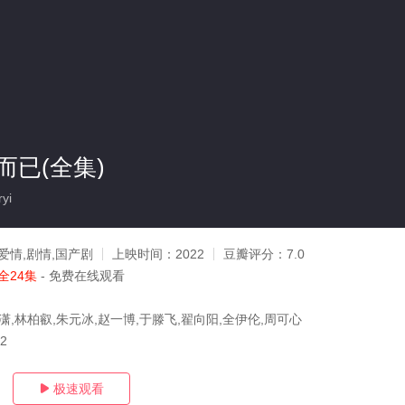
而已(全集)
yi
爱情,剧情,国产剧
上映时间：
2022
豆瓣评分：
7.0
全24集
- 免费在线观看
潇,林柏叡,朱元冰,赵一博,于滕飞,翟向阳,全伊伦,周可心
22
极速观看
