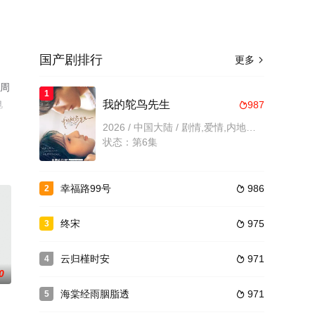
国产剧排行
更多

,周
1
电
我的鸵鸟先生
987

2026 / 中国大陆 / 剧情,爱情,内地剧,国产剧
状态：第6集
幸福路99号
986
2

终宋
975
3

云归槿时安
971
4

0
海棠经雨胭脂透
971
5
