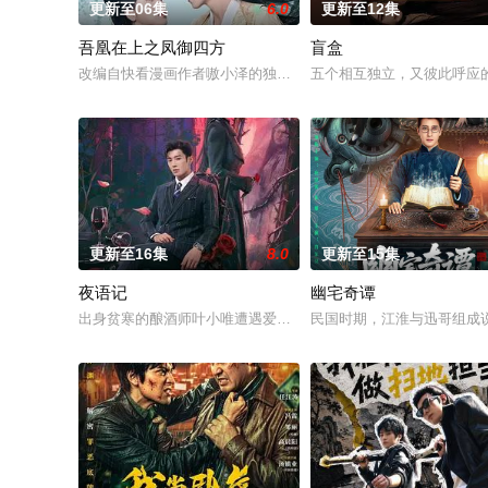
更新至06集
6.0
更新至12集
吾凰在上之凤御四方
盲盒
改编自快看漫画作者嗷小泽的独家连载漫画《吾凰在上》。
五个相互独立，又彼此呼应的
更新至16集
8.0
更新至15集
夜语记
幽宅奇谭
出身贫寒的酿酒师叶小唯遭遇爱人程桉、恩师林晚媚的双重背叛
民国时期，江淮与迅哥组成说