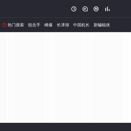




热门搜索
狙击手
峰爆
长津湖
中国机长
新蝙蝠侠
