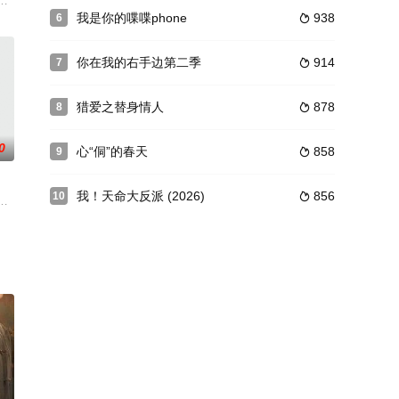
道争睹他的风采，连达官显贵、
其身上的特殊气味，吸引了大批想要食其精血的恶作异能人。青檬被守护使者
我是你的喋喋phone
938
6

你在我的右手边第二季
914
7

猎爱之替身情人
878
8

0
心“侗”的春天
858
9

我！天命大反派 (2026)
856
10

家栋 饰）是修械班的技术元
决不许路杰碰汽车却不说明原因。有一天，路杰为了帮助损友周洋洋，
团聚，身为一线医生的林爸林妈却接到来自医院的电话需要紧急出征援助，一