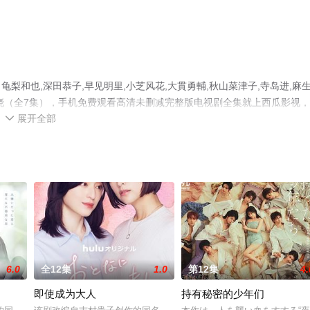
和也,深田恭子,早见明里,小芝风花,大貫勇輔,秋山菜津子,寺岛进,麻
晓（全7集），手机免费观看高清未删减完整版电视剧全集就上西瓜影视
展开全部
、电视猫或剧情网等平台了解。

6.0
全12集
1.0
第12集
4.
即使成为大人
持有秘密的少年们