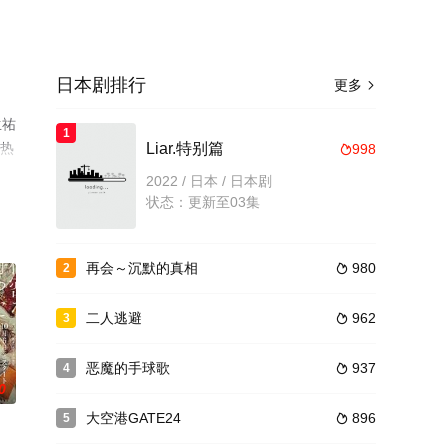
日本剧排行
更多

生祐
1
，热
Liar.特别篇
998

2022 / 日本 / 日本剧
状态：更新至03集
再会～沉默的真相
980
2

二人逃避
962
3

恶魔的手球歌
937
4

0
大空港GATE24
896
5
