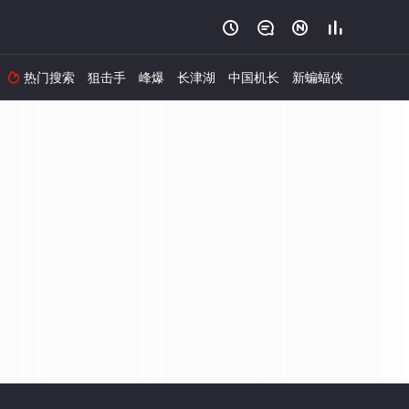




热门搜索
狙击手
峰爆
长津湖
中国机长
新蝙蝠侠
