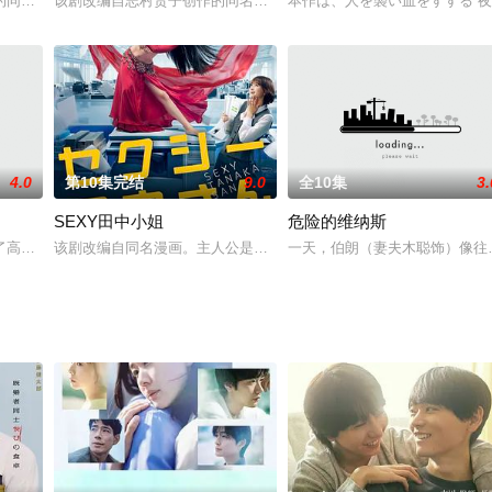
子与脱离恋爱的35岁的干物系女子之间的“协定恋爱”的“超”王
的同名漫画单篇，讲述两位性格笨拙却认真面对爱情的男性之间，一段甜蜜而哀
该剧改编自志村贵子创作的同名漫画，讲述作为小学教师的已婚女性绫
本作は、人を襲い血をすする“
4.0
第10集完结
9.0
全10集
3.
SEXY田中小姐
危险的维纳斯
きな春日十々子の日常や交流を通して、女性を取り巻く現実、女性同士の
了高中2年级的川上福，和青梅竹马的恋人月岛宝，父母也公认两人的关系，两
该剧改编自同名漫画。主人公是工作很优秀，却没有朋友和恋人，被周
一天，伯朗（妻夫木聪饰）像往