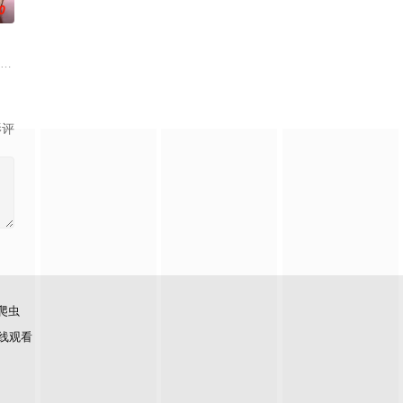
0
法说出口的声音”，揭开被隐
友在性生活的不合而深陷情感创伤。面对身边朋友接连结婚的焦虑，
夫弘树（佐野玲於 饰）及4岁女儿看似幸福，却面临着丧偶式育儿与长达5年的
影评
爬虫
线观看