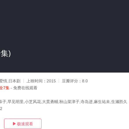
集)
爱情,日本剧
上映时间：
2015
豆瓣评分：
8.0
全7集
- 免费在线观看
恭子,早见明里,小芝风花,大貫勇輔,秋山菜津子,寺岛进,麻生祐未,生濑胜久
22
极速观看
