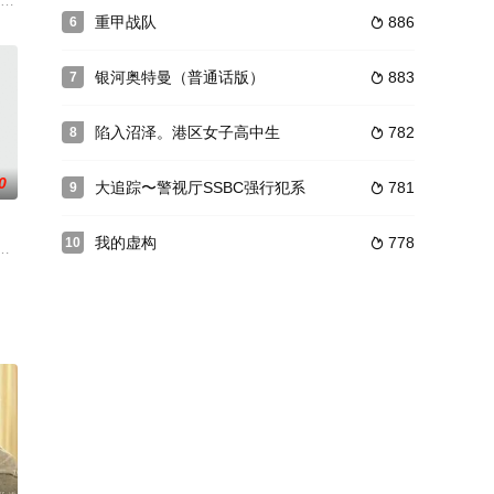
伤的爱情故事。主人公铃木弘（
乃（山本美月 饰），在久未光临的常去餐酒吧里，被朱里（栗山千
夜行（やこう）”という存在になってしまった少年と少女の残酷な運命を描く
重甲战队
886
6

银河奥特曼（普通话版）
883
7

陷入沼泽。港区女子高中生
782
8

0
大追踪〜警视厅SSBC强行犯系
781
9

我的虚构
778
10

人分别上不同的高中，度过了平
围人视为怪人的会计部40岁左右的OL·田中京子。但是，实际上
常一样在宠物医院坐诊，一个自称是他弟媳的神秘女子小枫（吉高由里子饰）