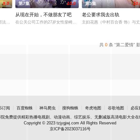
9.0
第7集
10.0
第5集
10.
从现在开始，不做朋友了吧
老公要求我去出轨
如何在一天结束时把酒喝得最美味”这一人生信条，展开的日常奋斗。她
部法律剧，讲述患有口吃的新人律师，与前辈律师及所长律师一同拾起委托人“无
在公关公司工作的27岁女性柴崎希麻里性格开朗直率，却因与历任男
主妇花惠（中村百合香 饰）与丈
共
0
条 “第二爱情” 
S订阅
百度蜘蛛
神马爬虫
搜狗蜘蛛
奇虎地图
谷歌地图
必应
影院
免费提供精彩热播电视剧、动漫动画、综艺娱乐、无删减版高清电影大全在
Copyright © 2023 tzjygjwj.com All Rights Reserved
京ICP备2023037116号