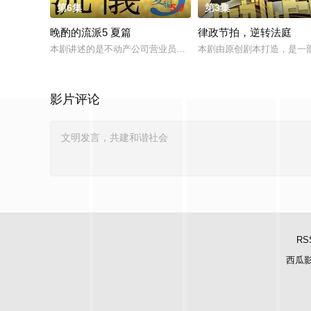
第6集
5.0
第3集
晚酌的流派5 夏篇
律政节拍，逆转法庭
本剧讲述的是不动产公司营业员伊泽美幸（栗山千明 饰）围绕“
本剧由原创剧本打造，是一
影片评论
RS
西瓜