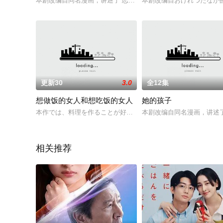
本剧改编自同名漫画，讲述了“恋爱不需要主义”的傲娇绝食系帅哥男
本剧改编自おげれつたなか
更新30
3.0
全12集
想做饭的女人和想吃饭的女人
她的孩子
本作では、料理を作ることが好きな野本ユキと食べることが好
本剧改编自同名漫画，讲述
相关推荐