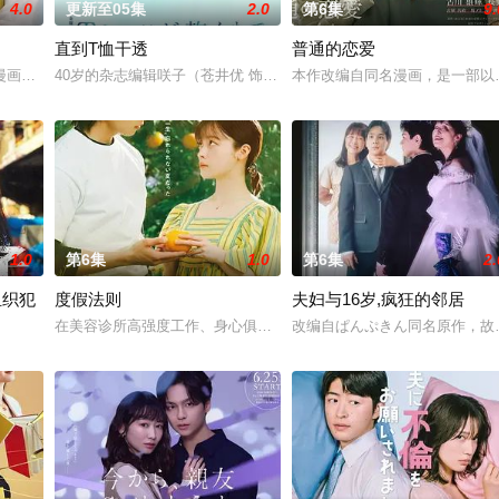
4.0
更新至05集
2.0
第6集
9.
直到T恤干透
普通的恋爱
。如今外祖父身患路易体痴呆症，常常能看到一些常人无法察觉的诡异幻觉
漫画，描绘了过着不满足日常生活的已婚男女以“美味”为契机相互吸引的爱情故
40岁的杂志编辑咲子（苍井优 饰）原本深信自己拥有美满的婚姻，但
本作改编自同名漫画，是一部以
1.0
第6集
1.0
第6集
2.
组织犯
度假法则
夫妇与16岁,疯狂的邻居
），以及每天被他使唤来使唤去、身处底层阴角的高明（濑户饰）。即使面
在美容诊所高强度工作、身心俱疲的星野绿（桥本环奈 饰），因诊所
改编自ぱんぷきん同名原作，故
小说《组织犯罪对策课 八神瑛子》系列。故事围绕上野中央署“暴力团对策课