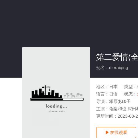
第二爱情(全
别名：dieraiqing
地区：
日本
类型：
语言：
日语
状态：
导演：
塚原あゆ子
主演：
龟梨和也,深田
更新时间：
2023-08-
在线观看
