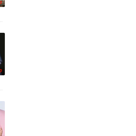
0
事。身为料理讲师的泽田多树
在卷入一场事故后，她意外发现丈夫在每个月“第3个星期五”都
处于上下级关系的文原一良与东庆伊为中心，讲述这两个笨拙之人寻觅属于自
0
突然倒闭而失业。在哥哥的建议下，她来到已故祖母留下的海边别墅
事以在小公寓里过着新婚生活的公司职员・野村纮为中心展开。在与妻子冴吵
”的女警八神瑛子展开。为了