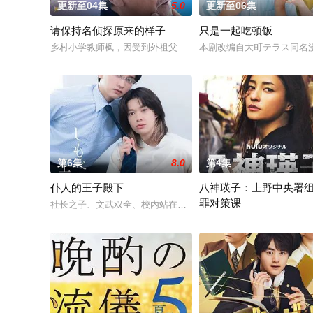
更新至04集
5.0
更新至06集
请保持名侦探原来的样子
只是一起吃顿饭
乡村小学教师枫，因受到外祖父的影响，自幼便是坚定的推理迷
本剧改编自大町テラス同名
第6集
8.0
第4集
仆人的王子殿下
八神瑛子：上野中央署
罪对策课
社长之子、文武双全、校内站在金字塔顶端的五藤直也（小川饰
改编自深町秋生的超人气警察