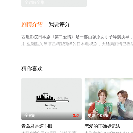
全7集/全集
剧情介绍
我要评分
西瓜影院日本剧《第二爱情》是一部由塚原あゆ子导演执导，龟梨
未,生濑胜久等演员精彩演绎的日本电视剧，大结局剧情已揭
播电视剧提前免费观看，更多剧情信息可移步至豆瓣电视剧
猜你喜欢
全9集
3.0
更新至08集
青岛君是坏心眼
恋爱的正确标记法