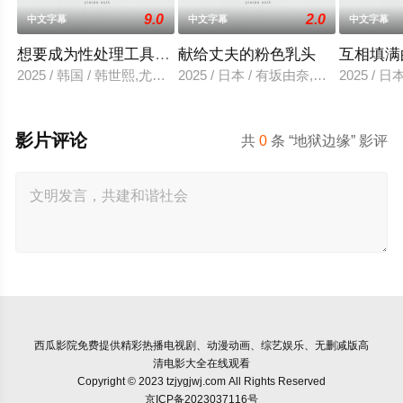
9.0
2.0
中文字幕
中文字幕
中文字幕
想要成为性处理工具的妹妹
献给丈夫的粉色乳头
互相填满
2025 / 韩国 / 韩世熙,尤里,智熙,尚宇,尚斗,民秀
2025 / 日本 / 有坂由奈,高宫惠子,
2025 / 
影片评论
共
0
条 “地狱边缘” 影评
西瓜影院
免费提供精彩热播电视剧、动漫动画、综艺娱乐、无删减版高
清电影大全在线观看
Copyright © 2023 tzjygjwj.com All Rights Reserved
京ICP备2023037116号