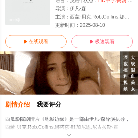
语言：
英语
状态：
HD中字/高清
- 免费在线观看
导演：
伊凡·森
主演：
西蒙·贝克,Rob,Collins,娜塔莎·旺加尼恩,尼古拉斯·霍普,Nick,Buckland
HD中字
更新时间：
2025-08-10
在线观看
极速观看


剧情介绍
我要评分
西瓜影院剧情片《地狱边缘》是一部由伊凡·森导演执导，
西蒙·贝克,Rob,Collins,娜塔莎·旺加尼恩,尼古拉斯·霍
普,Nick,Buckland等演员精彩演绎的其它电影，手机免费观
