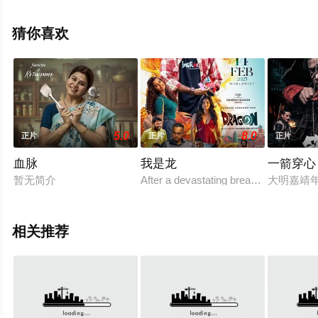
看高清未删减完整版电影大全就上西瓜影视，更多剧情信
息可移步至豆瓣电影、电视猫或剧情网等平台了解。
猜你喜欢
5.0
8.0
正片
正片
正片
血脉
我是龙
一箭穿心
暂无简介
After a devastating breakup, trouble
大明嘉靖
相关推荐