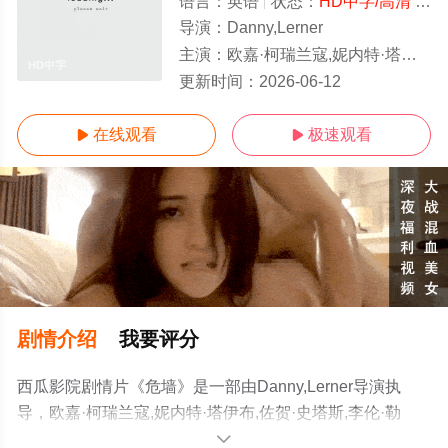
语言：
英语
状态：
HD中字/高清
- 免费在线观看
导演：
Danny,Lerner
主演：
欧嘉·柯瑞兰寇,妮内特·塔伊布,佐贺·史塔斯,李伦·勒夫,Lior,Habra,亨利·大卫,Vladimir,
HD中字
更新时间：
2026-06-12
在线观看
极速观看


剧情介绍
我要评分
西瓜影院剧情片《危墙》是一部由Danny,Lerner导演执
导，欧嘉·柯瑞兰寇,妮内特·塔伊布,佐贺·史塔斯,李伦·勒
夫,Lior,Habra,亨利·大
