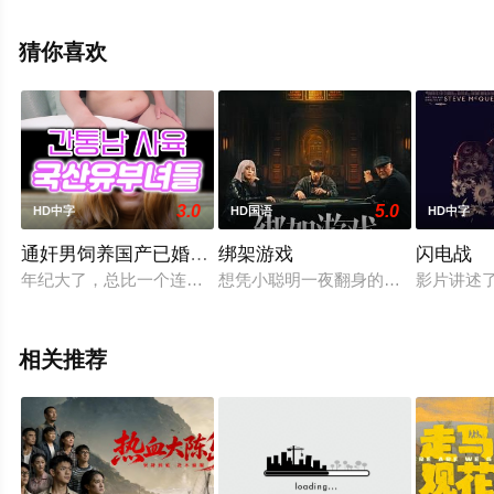
卫,Vladimir,Friedman,Yana,Goor,Shalom,Micahelashvili等
演员精彩演绎的以色列电影，手机免费观看高清未删减完
猜你喜欢
整版电影大全就上西瓜影视，更多剧情信息可移步至豆瓣
电影、电视猫或剧情网等平台了解。
3.0
5.0
HD中字
HD国语
HD中字
通奸男饲养国产已婚女性们
绑架游戏
闪电战
年纪大了，总比一个连年糕味道都不知道的小孩子要好。我决定
想凭小聪明一夜翻身的穷小子陆飞（彭
影片讲述了
相关推荐