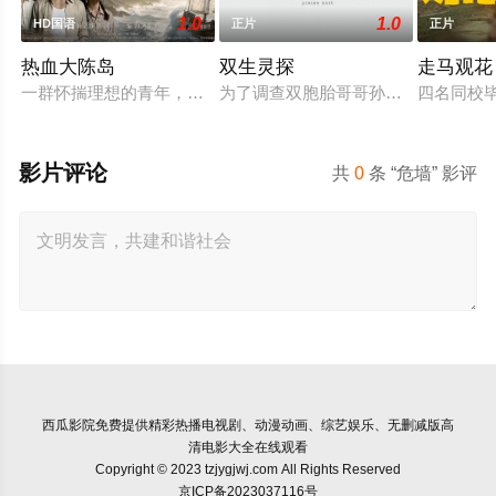
1.0
1.0
HD国语
正片
正片
热血大陈岛
双生灵探
走马观花
一群怀揣理想的青年，毅然告别亲人、远离故土，登上了荒芜破败
为了调查双胞胎哥哥孙小糊的失踪，
四名同校
影片评论
共
0
条 “危墙” 影评
西瓜影院
免费提供精彩热播电视剧、动漫动画、综艺娱乐、无删减版高
清电影大全在线观看
Copyright © 2023 tzjygjwj.com All Rights Reserved
京ICP备2023037116号